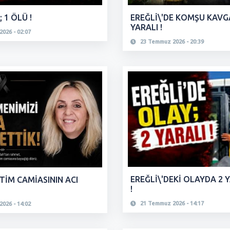
; 1 ÖLÜ !
EREĞLİ\'DE KOMŞU KAVGAS
YARALI !
026 - 02:07
23 Temmuz 2026 - 20:39
EREĞLİ\'DEKİ OLAYDA 2 
İTİM CAMİASININ ACI
!
21 Temmuz 2026 - 14:17
026 - 14:02