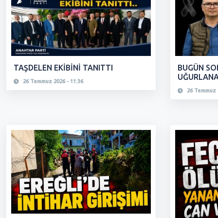
TAŞDELEN EKİBİNİ TANITTI
BUGÜN SO
UĞURLAN
26 Temmuz 2026 - 11:36
26 Temmuz 2