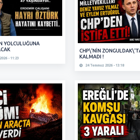
N YOLCULUĞUNA
ACAK
CHP\'NİN ZONGULDAK\'TA
KALMADI !
026 - 11:23
24 Temmuz 2026 - 13:18