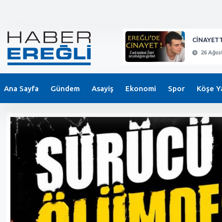
KEPEZ'DE BIÇAKLI SALDIRI !
CİNAYETT
26 Ağustos 2024 - 21:11
26 Ağust
Ana Sayfa
Gündem
Asayiş
Ekonomi
Spor
Köşe Ya