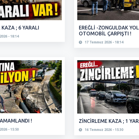
EREĞLİ -ZONGULDAK YO
 KAZA ; 6 YARALI
OTOMOBİL ÇARPIŞTI !
026 - 18:14
17 Temmuz 2026 - 18:14
TAMAMLANDI !
ZİNCİRLEME KAZA ; 1 YARA
026 - 15:50
16 Temmuz 2026 - 15:30