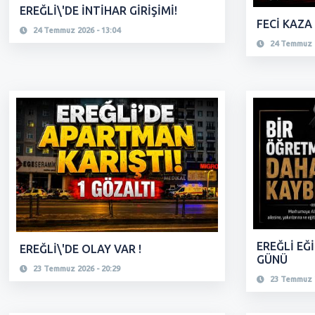
EREĞLİ\'DE İNTİHAR GİRİŞİMİ!
FECİ KAZA 
24 Temmuz 2026 - 13:04
24 Temmuz 2
EREĞLİ EĞ
EREĞLİ\'DE OLAY VAR !
GÜNÜ
23 Temmuz 2026 - 20:29
23 Temmuz 2