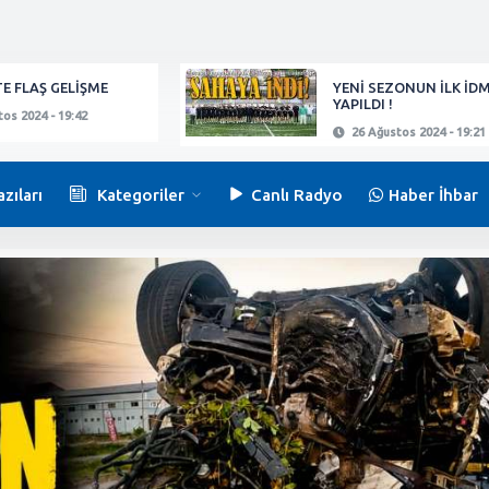
E FLAŞ GELİŞME
YENİ SEZONUN İLK İD
YAPILDI !
os 2024 - 19:42
26 Ağustos 2024 - 19:21
zıları
Kategoriler
Canlı Radyo
Haber İhbar