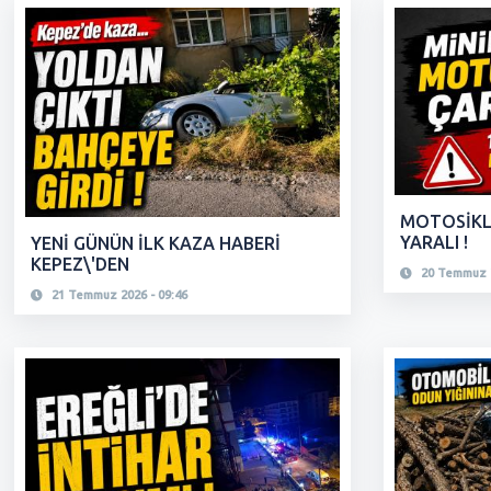
MOTOSİKL
YARALI !
YENİ GÜNÜN İLK KAZA HABERİ
KEPEZ\'DEN
20 Temmuz 2
21 Temmuz 2026 - 09:46