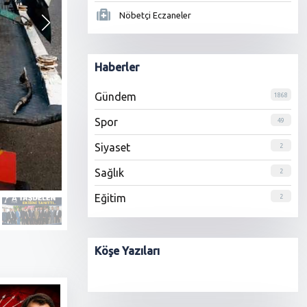
Nöbetçi Eczaneler
Haberler
Gündem
1868
Spor
49
Siyaset
2
Sağlık
2
Eğitim
2
Köşe Yazıları