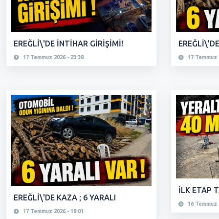
EREĞLİ\'DE İNTİHAR GİRİŞİMİ!
EREĞLİ\'DE
17 Temmuz 2026 - 23:38
17 Temmuz 2
İLK ETAP 
EREĞLİ\'DE KAZA ; 6 YARALI
16 Temmuz 2
17 Temmuz 2026 - 18:01