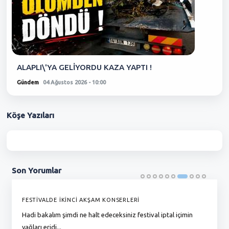
ALAPLI\'YA GELİYORDU KAZA YAPTI !
Gündem
04 Ağustos 2026 - 10:00
Köşe
Yazıları
Son
Yorumlar
FESTİVALDE İKİNCİ AKŞAM KONSERLERİ
G
Hadi bakalım şimdi ne halt edeceksiniz festival iptal içimin
To
yağları eridi...
du