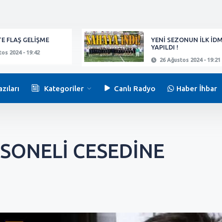
E FLAŞ GELİŞME
YENİ SEZONUN İLK İD
YAPILDI !
os 2024 - 19:42
26 Ağustos 2024 - 19:21
zıları
Kategoriler
Canlı Radyo
Haber İhbar
RSONELİ CESEDİNE