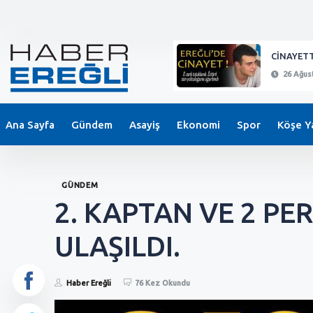
KEPEZ'DE BIÇAKLI SALDIRI !
CİNAYETT
26 Ağustos 2024 - 21:11
26 Ağust
Ana Sayfa
Gündem
Asayiş
Ekonomi
Spor
Köşe Ya
GÜNDEM
2. KAPTAN VE 2 PE
ULAŞILDI.
Haber Ereğli
76 Kez Okundu