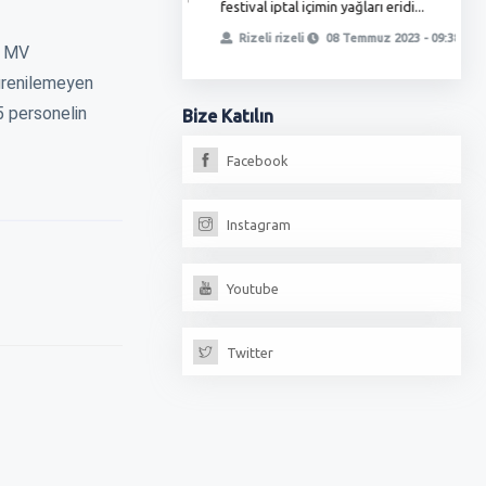
festival iptal içimin yağları eridi...
ö
, yetmedi ikinci oyunla
t
Rizeli rizeli
08 Temmuz 2023 - 09:38
iz, fırıncılar oda...
ı MV
öğrenilemeyen
erdoğan
13 Temmuz 2023 - 18:17
5 personelin
Bize
Katılın
Facebook
Instagram
Youtube
Twitter