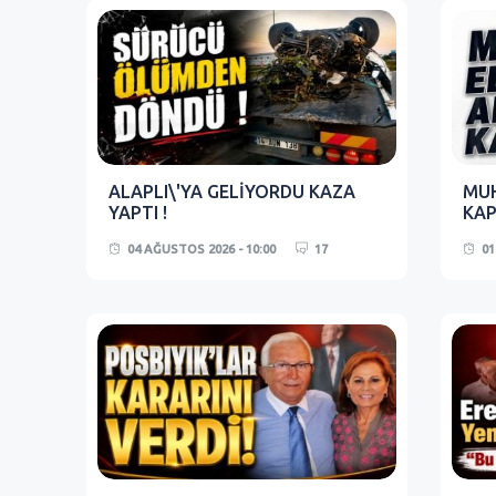
ALAPLI\'YA GELİYORDU KAZA
MUH
YAPTI !
KAP
04 AĞUSTOS 2026 - 10:00
17
01