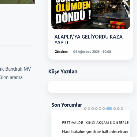
ALAPLI\'YA GELİYORDU KAZA
YAPTI !
Gündem
04 Ağustos 2026 - 10:00
ürk Bandralı MV
Köşe
Yazıları
rülen arama
Son
Yorumlar
'DE GRAMAJI DÜŞÜYOR, FİYAT
FESTİVALDE İKİNCİ AKŞAM KONSERLERİ
G
YOR !
Hadi bakalım şimdi ne halt edeceksiniz
T
ha zamlı maaşını almadı bunlar