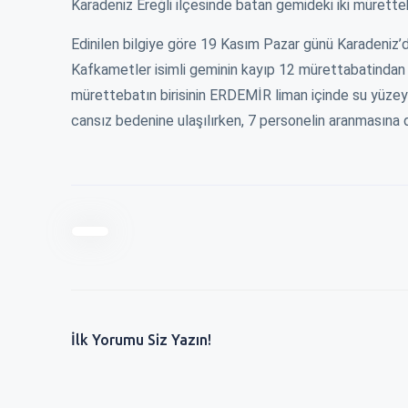
Karadeniz Ereğli ilçesinde batan gemideki iki müretteb
mesafe. 5 ayda ℅60 zam yapılır mı?
or, temizlik,
fırsatçılıktan baş
Zaten acil durum olmayınc...
a...
2. Zammı almadıki
Edinilen bilgiye göre 19 Kasım Pazar günü Karadeniz’d
Ereğlili vatandaş
12 Ocak 2024 - 14:40
Kafkametler isimli geminin kayıp 12 mürettabatindan 2
bat 2024 - 13:35
Ereğlili vatanda
mürettebatın birisinin ERDEMİR liman içinde su yüzeyi
cansız bedenine ulaşılırken, 7 personelin aranmasına 
İlk Yorumu Siz Yazın!