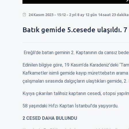
0
24 Kasım 2023 - 15:12 - 2 yıl 8 ay 12 gün 14 saat 23 dakik
Batık gemide 5.cesede ulaşıldı. 7 
0
Ereğli'de batan geminin 2. Kaptanının da cansız beden
Edinilen bilgiye göre, 19 Kasım’da Karadeniz’deki ‘Tam
Kafkametler isimli gemide kayıp mürettebatın arama ça
çalışmaları sırasında dalgıçların ulaştıkları gemide, 2.
Kıyıya çıkarılan talihsiz kaptanın cesedi, otopsi yapıl
58 yaşındaki Hıfzı Kaptan İstanbul’da yaşıyordu.
RMEK 250 TL
EREĞLİ\'DE KISA MESAFE 100 TL !
ZAM İÇİN BELEDİ
2 CESED DAHA BULUNDU
ÇALDILAR !
En son ağustos ayında 60 tl olmuş kısa
r bekirlenirken
Okulların açılac