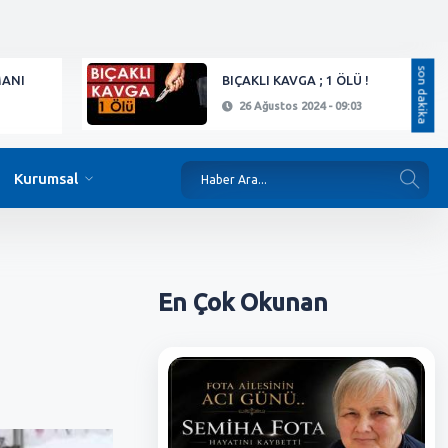
son dakika
MANI
BIÇAKLI KAVGA ; 1 ÖLÜ !
26 Ağustos 2024 - 09:03
Kurumsal
En Çok
Okunan