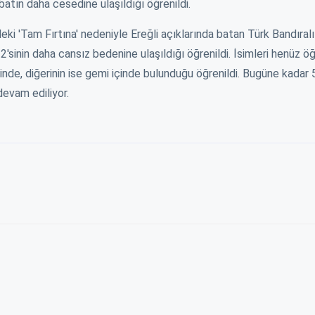
atın daha cesedine ulaşıldığı öğrenildi.
ka birşey değildir, kimse
fırsatçılıktan başka birşey değildir, kimse
zam yaptı
 t...
2. Zammı almadıki t...
sahnedesin
eki 'Tam Fırtına' nedeniyle Ereğli açıklarında batan Türk Bandıral
'sinin daha cansız bedenine ulaşıldığı öğrenildi. İsimleri henüz 
ş
02 Eylül 2023 - 22:40
Ereğlili vatandaş
02 Eylül 2023 - 22:39
Kazım 
nde, diğerinin ise gemi içinde bulunduğu öğrenildi. Bugüne kadar 
devam ediliyor.