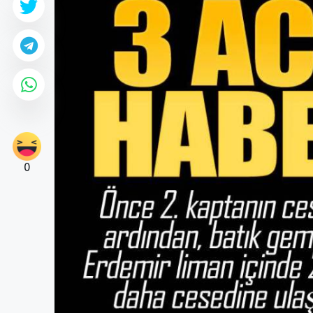
0
0
0