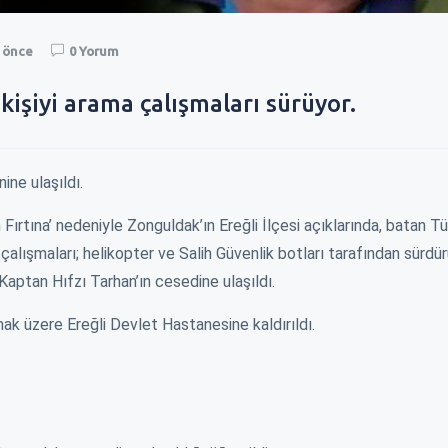
a önce
0 Yorum
kişiyi arama çalışmaları sürüyor.
ine ulaşıldı.
 Fırtına’ nedeniyle Zonguldak’ın Ereğli İlçesi açıklarında, batan T
lışmaları; helikopter ve Salih Güvenlik botları tarafından sürdü
 Kaptan Hıfzı Tarhan’ın cesedine ulaşıldı.
mak üzere Ereğli Devlet Hastanesine kaldırıldı.
YENİN KAPISINI
ZAM İÇİN BELEDİYENİN KAPISINI
EREĞLI\
ÇALDILAR !
YÜKSELİ
ağı şu dönemde
Okulların açılacağı şu dönemde
Millet da