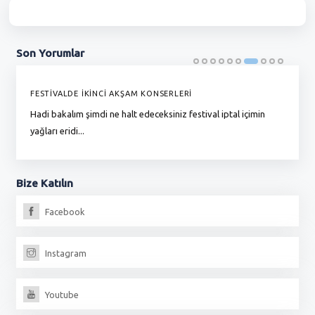
Son
Yorumlar
FESTİVALDE İKİNCİ AKŞAM KONSERLERİ
G
Hadi bakalım şimdi ne halt edeceksiniz festival iptal içimin
To
yağları eridi...
du
Bize
Katılın
Facebook
Instagram
Youtube