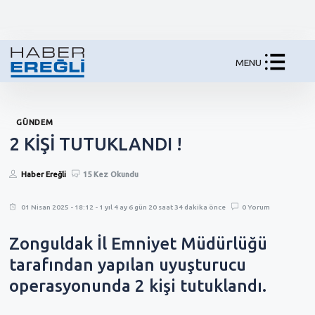
MENU
GÜNDEM
2 KİŞİ TUTUKLANDI !
Haber Ereğli
15 Kez Okundu
01 Nisan 2025 - 18:12 - 1 yıl 4 ay 6 gün 20 saat 34 dakika önce
0 Yorum
Zonguldak İl Emniyet Müdürlüğü
tarafından yapılan uyuşturucu
operasyonunda 2 kişi tutuklandı.