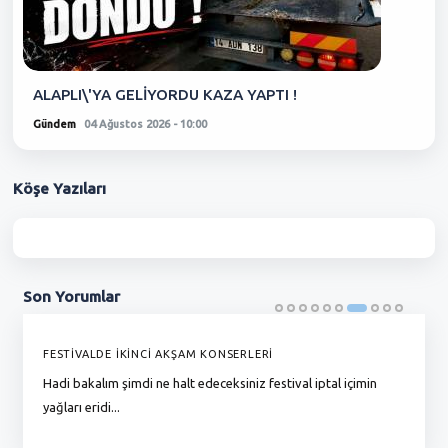
ALAPLI\'YA GELİYORDU KAZA YAPTI !
Gündem
04 Ağustos 2026 - 10:00
Köşe
Yazıları
Son
Yorumlar
FESTİVALDE İKİNCİ AKŞAM KONSERLERİ
G
Hadi bakalım şimdi ne halt edeceksiniz festival iptal içimin
To
yağları eridi...
du