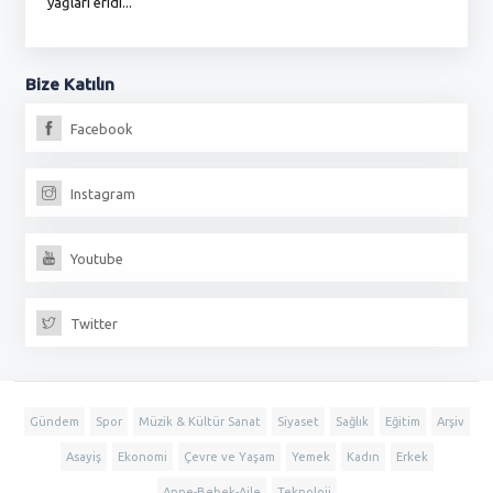
yağları eridi...
du
Bize
Katılın
Facebook
Instagram
Youtube
Twitter
Gündem
Spor
Müzik & Kültür Sanat
Siyaset
Sağlık
Eğitim
Arşiv
Asayiş
Ekonomi
Çevre ve Yaşam
Yemek
Kadın
Erkek
Anne-Bebek-Aile
Teknoloji