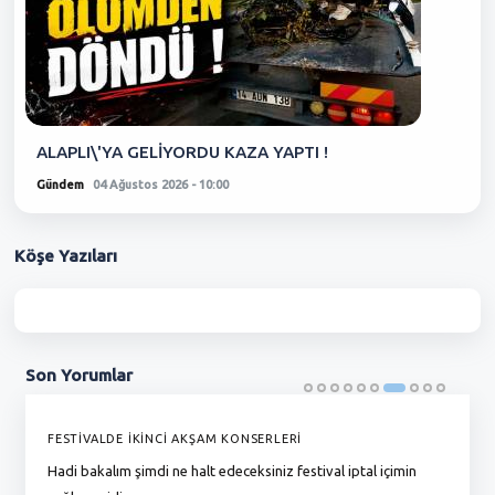
ALAPLI\'YA GELİYORDU KAZA YAPTI !
Gündem
04 Ağustos 2026 - 10:00
Köşe
Yazıları
Son
Yorumlar
FESTİVALDE İKİNCİ AKŞAM KONSERLERİ
G
Hadi bakalım şimdi ne halt edeceksiniz festival iptal içimin
To