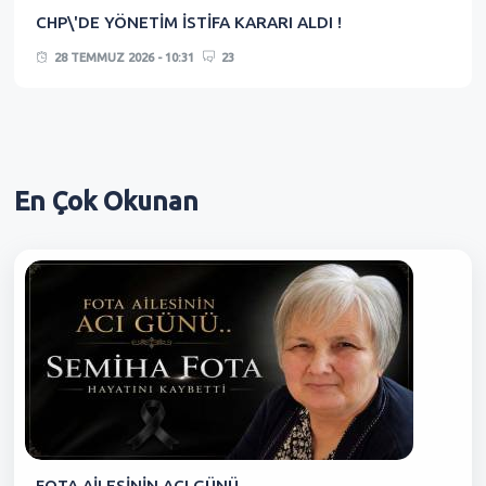
CHP\'DE YÖNETİM İSTİFA KARARI ALDI !
28 TEMMUZ 2026 - 10:31
23
En Çok
Okunan
FOTA AİLESİNİN ACI GÜNÜ