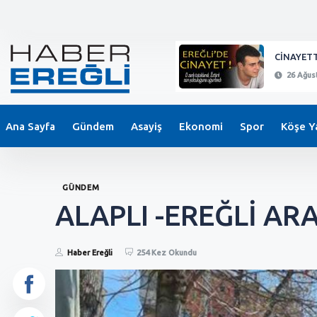
KEPEZ'DE BIÇAKLI SALDIRI !
CİNAYETT
26 Ağustos 2024 - 21:11
26 Ağust
Ana Sayfa
Gündem
Asayiş
Ekonomi
Spor
Köşe Ya
GÜNDEM
ALAPLI -EREĞLİ AR
Haber Ereğli
254 Kez Okundu