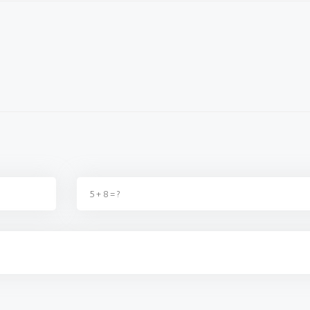
ka birşey değildir, kimse
fırsatçılıktan başka birşey değildir, kimse
zam yaptı
 t...
2. Zammı almadıki t...
sahnedesin
ş
02 Eylül 2023 - 22:40
Ereğlili vatandaş
02 Eylül 2023 - 22:39
Kazım 