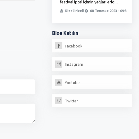
festival iptal içimin yağları eridi...
ö
, yetmedi ikinci oyunla
t
Rizeli rizeli
08 Temmuz 2023 - 09:38
iz, fırıncılar oda...
erdoğan
13 Temmuz 2023 - 18:17
Bize
Katılın
Facebook
Instagram
Youtube
Twitter