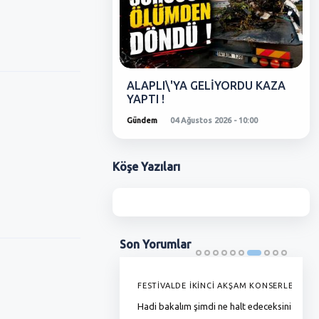
ALAPLI\'YA GELİYORDU KAZA
YAPTI !
Gündem
04 Ağustos 2026 - 10:00
Köşe
Yazıları
Son
Yorumlar
'DE GRAMAJI DÜŞÜYOR, FİYAT
FESTİVALDE İKİNCİ AKŞAM KONSERLERİ
G
YOR !
Hadi bakalım şimdi ne halt edeceksiniz
T
ha zamlı maaşını almadı bunlar