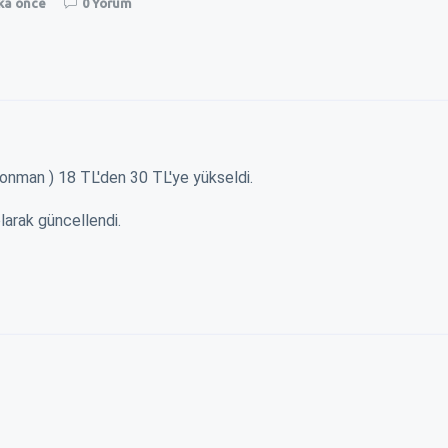
ika önce
0 Yorum
(Abonman ) 18 TL'den 30 TL'ye yükseldi.
larak güncellendi.
YENİN KAPISINI
ZAM İÇİN BELEDİYENİN KAPISINI
EREĞLI\
ÇALDILAR !
YÜKSELİ
ağı şu dönemde
Okulların açılacağı şu dönemde
Millet da