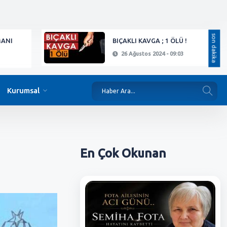
son dakika
MANI
BIÇAKLI KAVGA ; 1 ÖLÜ !
26 Ağustos 2024 - 09:03
Kurumsal
En Çok
Okunan