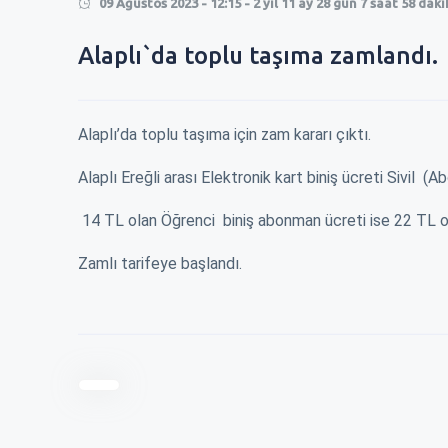
09 Ağustos 2023 - 12:15 - 2 yıl 11 ay 28 gün 7 saat 58 dak
0
Alaplı`da toplu taşıma zamlandı.
0
Alaplı’da toplu taşıma için zam kararı çıktı.
Alaplı Ereğli arası Elektronik kart biniş ücreti Sivil 
14 TL olan Öğrenci biniş abonman ücreti ise 22 TL o
Zamlı tarifeye başlandı.
RMEK 250 TL
EREĞLİ\'DE KISA MESAFE 100 TL !
ZAM İÇİN BELEDİ
ÇALDILAR !
En son ağustos ayında 60 tl olmuş kısa
r bekirlenirken
Okulların açılac