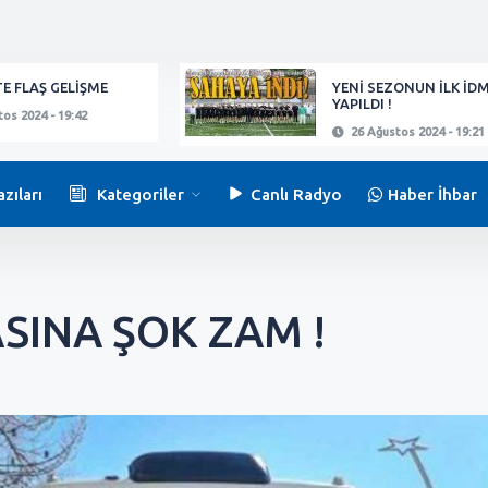
E FLAŞ GELİŞME
YENİ SEZONUN İLK İD
YAPILDI !
os 2024 - 19:42
26 Ağustos 2024 - 19:21
zıları
Kategoriler
Canlı Radyo
Haber İhbar
ASINA ŞOK ZAM !