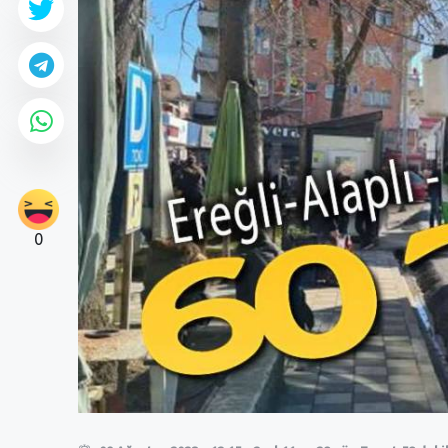
0
0
0