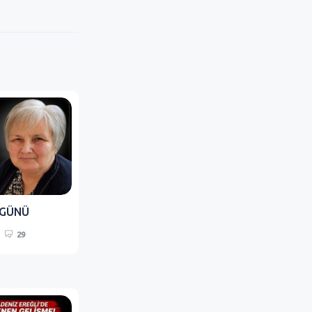
 GÜNÜ
29