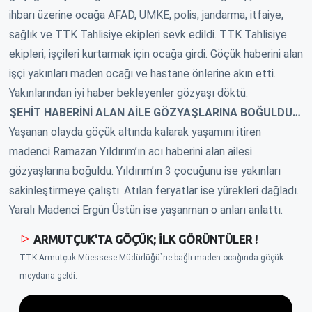
ihbarı üzerine ocağa AFAD, UMKE, polis, jandarma, itfaiye,
sağlık ve TTK Tahlisiye ekipleri sevk edildi. TTK Tahlisiye
ekipleri, işçileri kurtarmak için ocağa girdi. Göçük haberini alan
işçi yakınları maden ocağı ve hastane önlerine akın etti.
Yakınlarından iyi haber bekleyenler gözyaşı döktü.
ŞEHİT HABERİNİ ALAN AİLE GÖZYAŞLARINA BOĞULDU…
Yaşanan olayda göçük altında kalarak yaşamını itiren
madenci Ramazan Yıldırım’ın acı haberini alan ailesi
gözyaşlarına boğuldu. Yıldırım’ın 3 çocuğunu ise yakınları
sakinleştirmeye çalıştı. Atılan feryatlar ise yürekleri dağladı.
Yaralı Madenci Ergün Üstün ise yaşanman o anları anlattı.
ARMUTÇUK'TA GÖÇÜK; İLK GÖRÜNTÜLER !
TTK Armutçuk Müessese Müdürlüğü`ne bağlı maden ocağında göçük
meydana geldi.