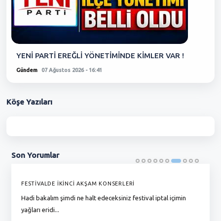
YENİ PARTİ EREĞLİ YÖNETİMİNDE KİMLER VAR !
Gündem
07 Ağustos 2026 - 16:41
Köşe
Yazıları
Son
Yorumlar
FESTİVALDE İKİNCİ AKŞAM KONSERLERİ
G
Hadi bakalım şimdi ne halt edeceksiniz festival iptal içimin
To
yağları eridi...
du