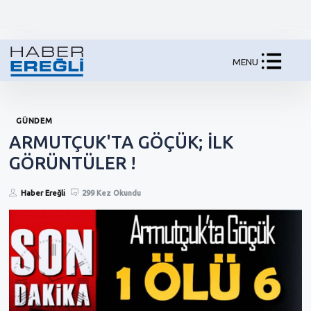
MENU
GÜNDEM
ARMUTÇUK'TA GÖÇÜK; İLK
GÖRÜNTÜLER !
Haber Ereğli
299 Kez Okundu