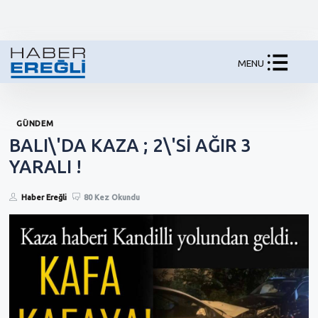
MENU
GÜNDEM
BALI\'DA KAZA ; 2\'Sİ AĞIR 3
YARALI !
Haber Ereğli
80 Kez Okundu