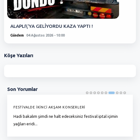
ALAPLI\'YA GELİYORDU KAZA YAPTI !
Gündem
04 Ağustos 2026 - 10:00
Köşe
Yazıları
Son
Yorumlar
FESTİVALDE İKİNCİ AKŞAM KONSERLERİ
G
Hadi bakalım şimdi ne halt edeceksiniz festival iptal içimin
To
yağları eridi...
du