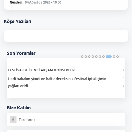
Gündem
04 Ağustos 2026 - 10:00
Köşe
Yazıları
Son
Yorumlar
GÜNAYDIN EREĞLİ,ULAŞIM ZAMLANDI !
E
Toplu taşımanın trafiği rahatlatma gibi özelliğini kaybetmiş
Er
durumda, toplu taşımaya vereceğim paray...
yü
Bize
Katılın
Facebook