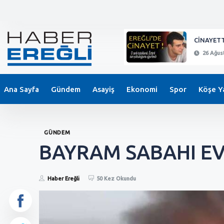
KEPEZ'DE BIÇAKLI SALDIRI !
CİNAYETT
26 Ağustos 2024 - 21:11
26 Ağust
Ana Sayfa
Gündem
Asayiş
Ekonomi
Spor
Köşe Ya
GÜNDEM
BAYRAM SABAHI EVL
Haber Ereğli
50 Kez Okundu