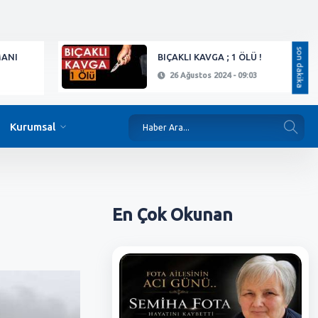
son dakika
MANI
BIÇAKLI KAVGA ; 1 ÖLÜ !
26 Ağustos 2024 - 09:03
Kurumsal
En Çok
Okunan