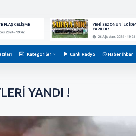
E FLAŞ GELİŞME
YENİ SEZONUN İLK İD
YAPILDI !
os 2024 - 19:42
26 Ağustos 2024 - 19:21
zıları
Kategoriler
Canlı Radyo
Haber İhbar
ERİ YANDI !