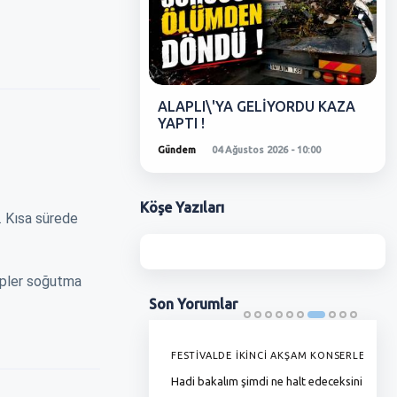
ALAPLI\'YA GELİYORDU KAZA
YAPTI !
Gündem
04 Ağustos 2026 - 10:00
Köşe
Yazıları
. Kısa sürede
kipler soğutma
Son
Yorumlar
'DE GRAMAJI DÜŞÜYOR, FİYAT
FESTİVALDE İKİNCİ AKŞAM KONSERLERİ
G
YOR !
Hadi bakalım şimdi ne halt edeceksiniz
T
ha zamlı maaşını almadı bunlar