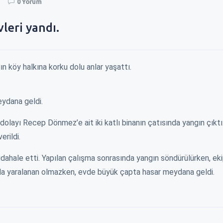
0 Yorum
leri yandı.
n köy halkına korku dolu anlar yaşattı.
eydana geldi.
layı Recep Dönmez’e ait iki katlı binanın çatısında yangın çıktı
erildi.
üdahale etti. Yapılan çalışma sonrasında yangın söndürülürken, e
 da yaralanan olmazken, evde büyük çapta hasar meydana geldi.
YENİN KAPISINI
ZAM İÇİN BELEDİYENİN KAPISINI
EREĞLI\
ÇALDILAR !
YÜKSELİ
ağı şu dönemde
Okulların açılacağı şu dönemde
Millet da