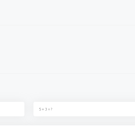
ka birşey değildir, kimse
fırsatçılıktan başka birşey değildir, kimse
zam yaptı
 t...
2. Zammı almadıki t...
sahnedesin
ş
02 Eylül 2023 - 22:40
Ereğlili vatandaş
02 Eylül 2023 - 22:39
Kazım 