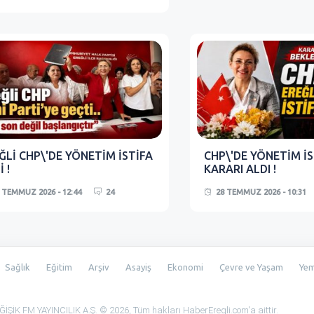
ĞLİ CHP\'DE YÖNETİM İSTİFA
CHP\'DE YÖNETİM İS
 !
KARARI ALDI !
 TEMMUZ 2026 - 12:44
24
28 TEMMUZ 2026 - 10:31
Sağlık
Eğitim
Arşiv
Asayiş
Ekonomi
Çevre ve Yaşam
Ye
ŞİK FM YAYINCILIK A.Ş. © 2026, Tüm hakları HaberEregli.com'a aittir.