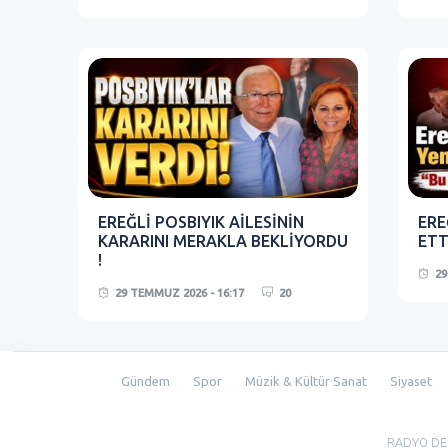
EREĞLİ POSBIYIK AİLESİNİN
ERE
KARARINI MERAKLA BEKLİYORDU
ETTİ
!
29
29 TEMMUZ 2026 - 16:17
20
Gündem
Spor
Müzik & Kültür Sanat
Siyaset
RADYO DEĞİ