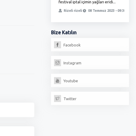
festival iptal içimin yağları eridi...
ö
, yetmedi ikinci oyunla
t
Rizeli rizeli
08 Temmuz 2023 - 09:38
iz, fırıncılar oda...
erdoğan
13 Temmuz 2023 - 18:17
Bize
Katılın
Facebook
Instagram
Youtube
Twitter