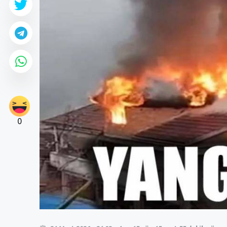
0
0
0