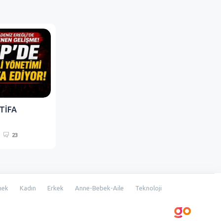
TİFA
23
mek
Kadın
Erkek
Anne-Bebek-Aile
Teknoloji