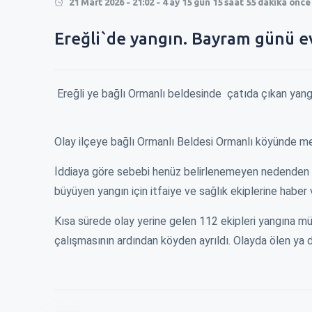
21 Mart 2026 - 21:02 - 4 ay 15 gün 15 saat 55 dakika önce
0
Ereğli`de yangın. Bayram günü ev
0
Ereğli ye bağlı Ormanlı beldesinde çatıda çıkan yangı
Olay ilçeye bağlı Ormanlı Beldesi Ormanlı köyünde m
İddiaya göre sebebi henüz belirlenemeyen nedenden do
büyüyen yangın için itfaiye ve sağlık ekiplerine haber v
Kısa sürede olay yerine gelen 112 ekipleri yangına m
çalışmasının ardından köyden ayrıldı. Olayda ölen ya
RMEK 250 TL
EREĞLİ\'DE KISA MESAFE 100 TL !
ZAM İÇİN BELEDİ
ÇALDILAR !
En son ağustos ayında 60 tl olmuş kısa
r bekirlenirken
Okulların açılac