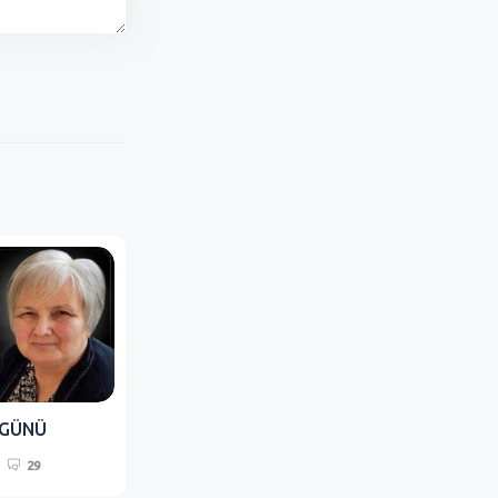
 GÜNÜ
29