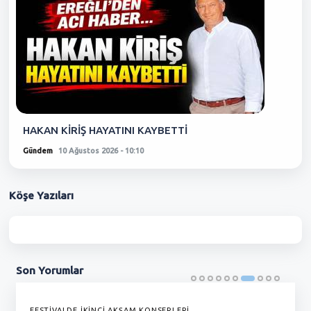
HAKAN KİRİŞ HAYATINI KAYBETTİ
Gündem
10 Ağustos 2026 - 10:10
Köşe
Yazıları
Son
Yorumlar
FESTİVALDE İKİNCİ AKŞAM KONSERLERİ
G