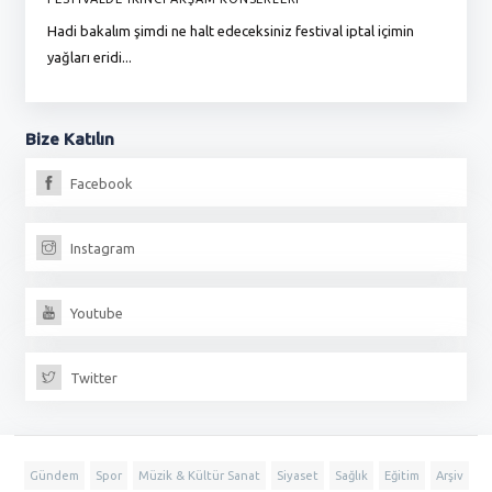
Hadi bakalım şimdi ne halt edeceksiniz festival iptal içimin
To
yağları eridi...
du
Bize
Katılın
Facebook
Instagram
Youtube
Twitter
Gündem
Spor
Müzik & Kültür Sanat
Siyaset
Sağlık
Eğitim
Arşiv