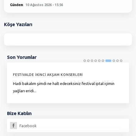
Gündem
10 Ağustos 2026 - 15:56
Köşe
Yazıları
Son
Yorumlar
FESTİVALDE İKİNCİ AKŞAM KONSERLERİ
G
Hadi bakalım şimdi ne halt edeceksiniz festival iptal içimin
To
yağları eridi...
du
Bize
Katılın
Facebook