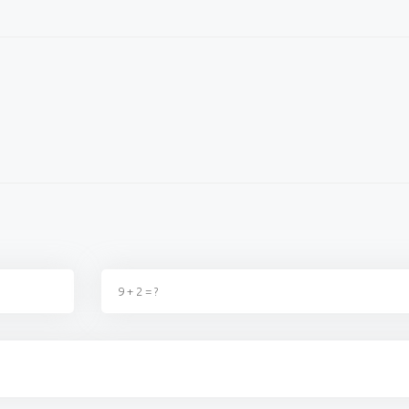
ağı şu dönemde
Okulların açılacağı şu dönemde
Millet da
ka birşey değildir, kimse
fırsatçılıktan başka birşey değildir, kimse
zam yaptı
 t...
2. Zammı almadıki t...
sahnedesin
ş
02 Eylül 2023 - 22:40
Ereğlili vatandaş
02 Eylül 2023 - 22:39
Kazım 