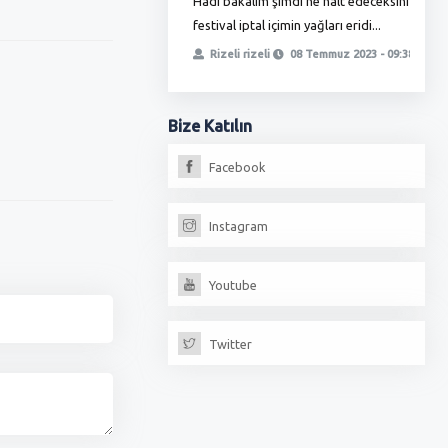
Hadi bakalım şimdi ne halt edeceksiniz
T
ha zamlı maaşını almadı bunlar
festival iptal içimin yağları eridi...
ö
, yetmedi ikinci oyunla
t
Rizeli rizeli
08 Temmuz 2023 - 09:38
iz, fırıncılar oda...
erdoğan
13 Temmuz 2023 - 18:17
Bize
Katılın
Facebook
Instagram
Youtube
Twitter