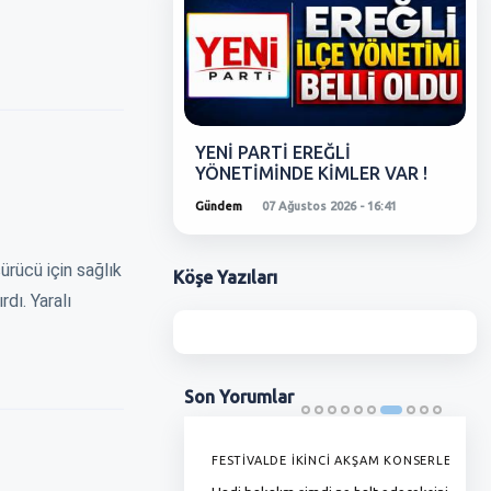
YENİ PARTİ EREĞLİ
YÖNETİMİNDE KİMLER VAR !
Gündem
07 Ağustos 2026 - 16:41
ürücü için sağlık
Köşe
Yazıları
dı. Yaralı
Son
Yorumlar
'DE GRAMAJI DÜŞÜYOR, FİYAT
FESTİVALDE İKİNCİ AKŞAM KONSERLERİ
G
YOR !