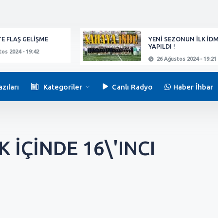
E FLAŞ GELİŞME
YENİ SEZONUN İLK İD
YAPILDI !
os 2024 - 19:42
26 Ağustos 2024 - 19:21
zıları
Kategoriler
Canlı Radyo
Haber İhbar
 İÇİNDE 16\'INCI