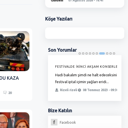
Gündem
07 Ağustos 2026 - 16:41
Köşe
Yazıları
Son
Yorumlar
'DE GRAMAJI DÜŞÜYOR, FİYAT
FESTİVALDE İKİNCİ AKŞAM KONSERLERİ
G
YOR !
Hadi bakalım şimdi ne halt edeceksiniz
T
RDU KAZA
ha zamlı maaşını almadı bunlar
festival iptal içimin yağları eridi...
ö
, yetmedi ikinci oyunla
t
Rizeli rizeli
08 Temmuz 2023 - 09:38
20
iz, fırıncılar oda...
erdoğan
13 Temmuz 2023 - 18:17
Bize
Katılın
Facebook