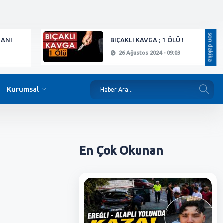
son dakika
MANI
BIÇAKLI KAVGA ; 1 ÖLÜ !
26 Ağustos 2024 - 09:03
Kurumsal
En Çok
Okunan