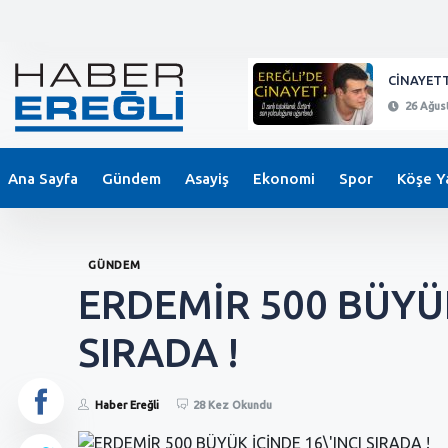
KEPEZ'DE BIÇAKLI SALDIRI !
CİNAYETT
26 Ağustos 2024 - 21:11
26 Ağust
Ana Sayfa
Gündem
Asayiş
Ekonomi
Spor
Köşe Ya
GÜNDEM
ERDEMİR 500 BÜYÜK
SIRADA !
Haber Ereğli
28 Kez Okundu