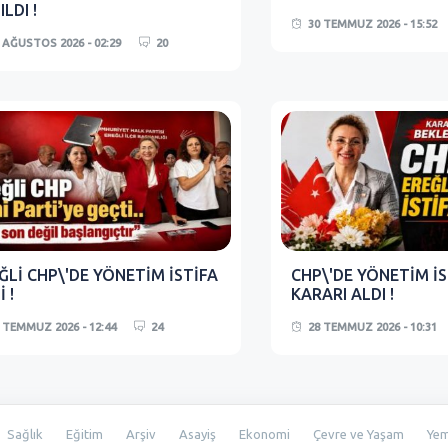
ILDI !
30 TEMMUZ 2026 - 15:52
 AĞUSTOS 2026 - 02:29
20
ĞLİ CHP\'DE YÖNETİM İSTİFA
CHP\'DE YÖNETİM İS
 !
KARARI ALDI !
 TEMMUZ 2026 - 12:44
24
28 TEMMUZ 2026 - 10:31
Sağlık
Eğitim
Arşiv
Asayiş
Ekonomi
Çevre ve Yaşam
Ye