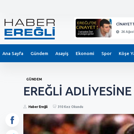
KEPEZ'DE BIÇAKLI SALDIRI !
CİNAYETT
26 Ağustos 2024 - 21:11
26 Ağust
Ana Sayfa
Gündem
Asayiş
Ekonomi
Spor
Köşe Ya
GÜNDEM
EREĞLİ ADLİYESİNE
Haber Ereğli
310 Kez Okundu