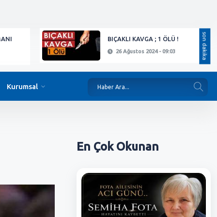
son dakika
MANI
BIÇAKLI KAVGA ; 1 ÖLÜ !
26 Ağustos 2024 - 09:03
Kurumsal
En Çok
Okunan