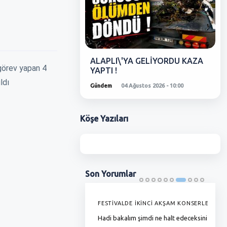
ALAPLI\'YA GELİYORDU KAZA
 görev yapan 4
YAPTI !
ldı
Gündem
04 Ağustos 2026 - 10:00
Köşe
Yazıları
Son
Yorumlar
'DE GRAMAJI DÜŞÜYOR, FİYAT
FESTİVALDE İKİNCİ AKŞAM KONSERLERİ
G
YOR !
Hadi bakalım şimdi ne halt edeceksiniz
T
ha zamlı maaşını almadı bunlar