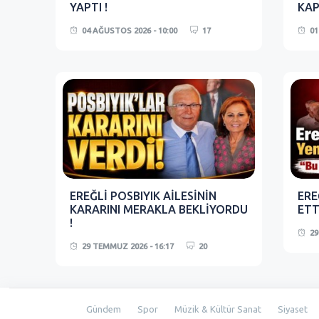
YAPTI !
KAP
04 AĞUSTOS 2026 - 10:00
17
01
EREĞLİ POSBIYIK AİLESİNİN
ERE
KARARINI MERAKLA BEKLİYORDU
ETTİ
!
29
29 TEMMUZ 2026 - 16:17
20
Gündem
Spor
Müzik & Kültür Sanat
Siyaset