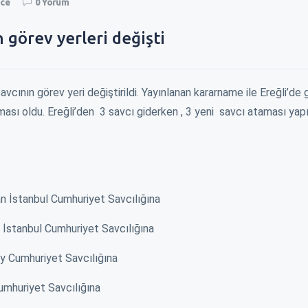
nce
0 Yorum
n görev yerleri değişti
cının görev yeri değiştirildi. Yayınlanan kararname ile Ereğli’de
ması oldu. Ereğli’den 3 savcı giderken , 3 yeni savcı ataması yapı
n İstanbul Cumhuriyet Savcılığına
 İstanbul Cumhuriyet Savcılığına
y Cumhuriyet Savcılığına
YENİN KAPISINI
ZAM İÇİN BELEDİYENİN KAPISINI
EREĞLI\
Cumhuriyet Savcılığına
ÇALDILAR !
YÜKSELİ
ağı şu dönemde
Okulların açılacağı şu dönemde
Millet da