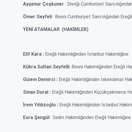
mesafe. 5 ayda ℅60 zam yapılır mı?
Ayşenur Çoşkuner
: Divriği Cumhuriyet Savcılığında
or, temizlik,
fırsatçılıktan baş
Zaten acil durum olmayınc...
a...
2. Zammı almadıki
Ömer Seyfeli
: Besni Cumhuriyet Savcılığından Ereğl
Ereğlili vatandaş
12 Ocak 2024 - 14:40
bat 2024 - 13:35
Ereğlili vatanda
YENİ ATAMALAR (HAKİMLER)
Elif Kara :
Ereğli Hakimliğinden İstanbul Hakimliğine
Kübra Sultan Seyfelli:
Besni Hakimliğinden Ereğli Ha
Gizem Demirci :
Ereğli Hakimliğinden İskenderun Hak
Sinan Dural :
Ereğli Hakimliğinden Küçükçekmece Ha
İrem Yıldızoğlu :
Ereğli Hakimliğinden İstanbul Hakim
Esra Şengül
: Selim Hakimliğinden Ereğli Hakimliğine