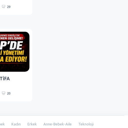
29
TİFA
20
mek
Kadın
Erkek
Anne-Bebek-Aile
Teknoloji