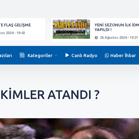
E FLAŞ GELİŞME
YENİ SEZONUN İLK İD
YAPILDI !
os 2024 - 19:42
26 Ağustos 2024 - 19:21
zıları
Kategoriler
Canlı Radyo
Haber İhbar
 KİMLER ATANDI ?