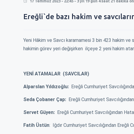
17 Temmuz 2023 - 22:45 - 3 yıl 19 gün 4 saat 21 dakika ö
0
Ereğli`de bazı hakim ve savcıları
0
Yeni Hâkim ve Savcı kararnamesi 3 bin 423 hakim ve sav
hakimin görev yeri değişirken ilçeye 2 yeni hakim ata
YENİ ATAMALAR (SAVCILAR)
Alparslan Yıldızoğlu:
Ereğli Cumhuriyet Savcılığında
Seda Çobaner Çap:
Ereğli Cumhuriyet Savcılığından
Servet Güyen:
Ereğli Cumhuriyet Savcılığından Hata
RMEK 250 TL
EREĞLİ\'DE KISA MESAFE 100 TL !
ZAM İÇİN BELEDİ
Fatih Üstün
: Iğdır Cumhuriyet Savcılığından Ereğli 
ÇALDILAR !
En son ağustos ayında 60 tl olmuş kısa
r bekirlenirken
Okulların açılac