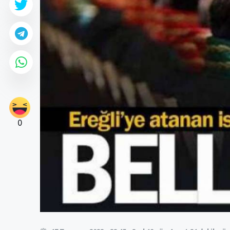
0
0
0