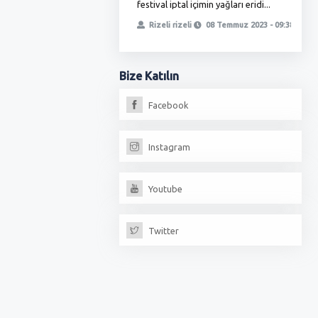
festival iptal içimin yağları eridi...
ö
, yetmedi ikinci oyunla
t
Rizeli rizeli
08 Temmuz 2023 - 09:38
iz, fırıncılar oda...
erdoğan
13 Temmuz 2023 - 18:17
Bize
Katılın
Facebook
Instagram
Youtube
Twitter