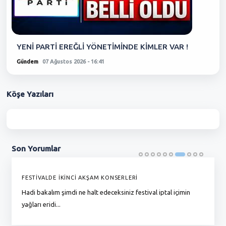
YENİ PARTİ EREĞLİ YÖNETİMİNDE KİMLER VAR !
Gündem
07 Ağustos 2026 - 16:41
Köşe
Yazıları
Son
Yorumlar
FESTİVALDE İKİNCİ AKŞAM KONSERLERİ
G
Hadi bakalım şimdi ne halt edeceksiniz festival iptal içimin
To
yağları eridi...
du