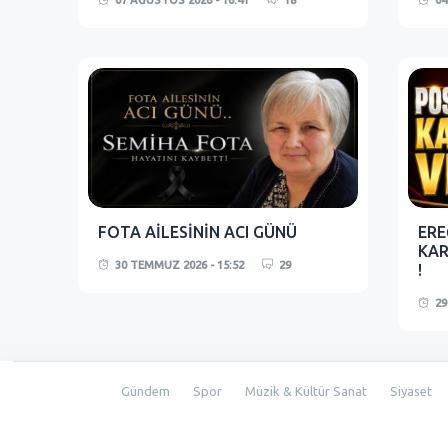
07 AĞUSTOS 2026 - 16:41
18
04
FOTA AİLESİNİN ACI GÜNÜ
ERE
KAR
30 TEMMUZ 2026 - 15:52
29
!
29
Gündem
Spor
Müzik & Kültür Sanat
Siyaset