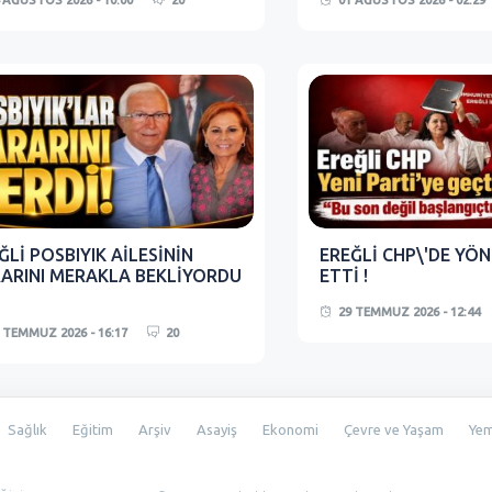
 AĞUSTOS 2026 - 10:00
20
01 AĞUSTOS 2026 - 02:29
ĞLİ POSBIYIK AİLESİNİN
EREĞLİ CHP\'DE YÖN
ARINI MERAKLA BEKLİYORDU
ETTİ !
29 TEMMUZ 2026 - 12:44
 TEMMUZ 2026 - 16:17
20
Sağlık
Eğitim
Arşiv
Asayiş
Ekonomi
Çevre ve Yaşam
Ye