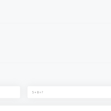
ağı şu dönemde
Okulların açılacağı şu dönemde
Millet da
ka birşey değildir, kimse
fırsatçılıktan başka birşey değildir, kimse
zam yaptı
 t...
2. Zammı almadıki t...
sahnedesin
ş
02 Eylül 2023 - 22:40
Ereğlili vatandaş
02 Eylül 2023 - 22:39
Kazım 