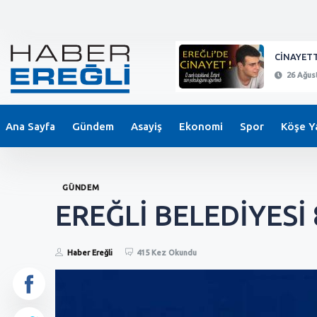
KEPEZ'DE BIÇAKLI SALDIRI !
CİNAYETT
26 Ağustos 2024 - 21:11
26 Ağust
Ana Sayfa
Gündem
Asayiş
Ekonomi
Spor
Köşe Ya
GÜNDEM
EREĞLİ BELEDİYESİ 
Haber Ereğli
415 Kez Okundu