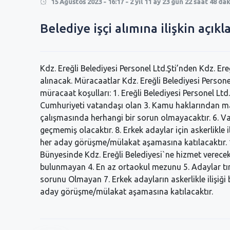
15 Ağustos 2023 - 16:17 - 2 yıl 11 ay 23 gün 22 saat 48 da
0
Belediye işçi alımına ilişkin açık
0
Kdz. Ereğli Belediyesi Personel Ltd.Şti’nden Kdz. Ereğ
alınacak. Müracaatlar Kdz. Ereğli Belediyesi Personel
müracaat koşulları: 1. Ereğli Belediyesi Personel Ltd
Cumhuriyeti vatandaşı olan 3. Kamu haklarından mah
çalışmasında herhangi bir sorun olmayacaktır. 6. Var
geçmemiş olacaktır. 8. Erkek adaylar için askerlikle
her aday görüşme/mülakat aşamasına katılacaktır. 10 
Bünyesinde Kdz. Ereğli Belediyesi`ne hizmet verec
bulunmayan 4. En az ortaokul mezunu 5. Adaylar tırp
sorunu Olmayan 7. Erkek adayların askerlikle ilişiğ
aday görüşme/mülakat aşamasına katılacaktır.
RMEK 250 TL
EREĞLİ\'DE KISA MESAFE 100 TL !
ZAM İÇİN BELEDİ
ÇALDILAR !