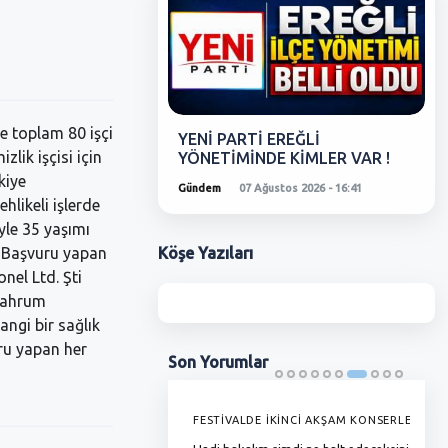
re toplam 80 işçi
YENİ PARTİ EREĞLİ
lik işçisi için
YÖNETİMİNDE KİMLER VAR !
kiye
Gündem
07 Ağustos 2026 - 16:41
likeli işlerde
yle 35 yaşımı
Köşe
Yazıları
0. Başvuru yapan
nel Ltd. Şti
 mahrum
ngi bir sağlık
uru yapan her
Son
Yorumlar
'DE GRAMAJI DÜŞÜYOR, FİYAT
FESTİVALDE İKİNCİ AKŞAM KONSERLERİ
G
YOR !