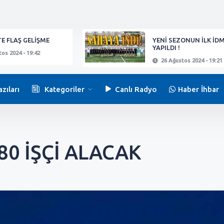
E FLAŞ GELİŞME
YENİ SEZONUN İLK İD
YAPILDI !
os 2024 - 19:42
26 Ağustos 2024 - 19:21
zıları
Kategoriler
Canlı Radyo
Haber İhbar
80 İŞÇİ ALACAK