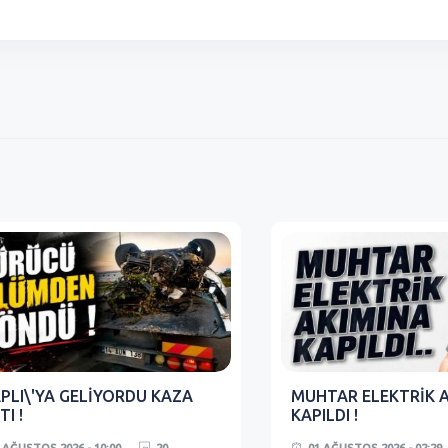
PLI\'YA GELİYORDU KAZA
MUHTAR ELEKTRİK 
TI !
KAPILDI !