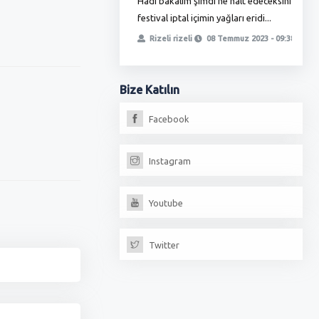
Hadi bakalım şimdi ne halt edeceksiniz
T
ha zamlı maaşını almadı bunlar
festival iptal içimin yağları eridi...
ö
, yetmedi ikinci oyunla
t
Rizeli rizeli
08 Temmuz 2023 - 09:38
iz, fırıncılar oda...
erdoğan
13 Temmuz 2023 - 18:17
Bize
Katılın
Facebook
Instagram
Youtube
Twitter