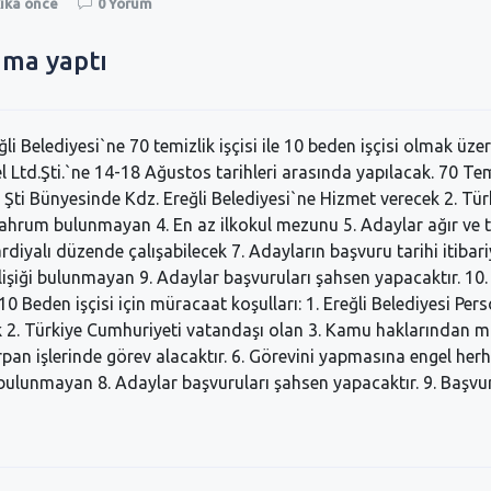
kika önce
0 Yorum
lama yaptı
li Belediyesi`ne 70 temizlik işçisi ile 10 beden işçisi olmak üze
 Ltd.Şti.`ne 14-18 Ağustos tarihleri arasında yapılacak. 70 Temiz
. Şti Bünyesinde Kdz. Ereğli Belediyesi`ne Hizmet verecek 2. Tür
rum bulunmayan 4. En az ilkokul mezunu 5. Adaylar ağır ve teh
diyalı düzende çalışabilecek 7. Adayların başvuru tarihi itibari
 ilişiği bulunmayan 9. Adaylar başvuruları şahsen yapacaktır. 1
Beden işçisi için müracaat koşulları: 1. Ereğli Belediyesi Perso
ek 2. Türkiye Cumhuriyeti vatandaşı olan 3. Kamu haklarından
an işlerinde görev alacaktır. 6. Görevini yapmasına engel herha
i bulunmayan 8. Adaylar başvuruları şahsen yapacaktır. 9. Başv
YENİN KAPISINI
ZAM İÇİN BELEDİYENİN KAPISINI
EREĞLI\
ÇALDILAR !
YÜKSELİ