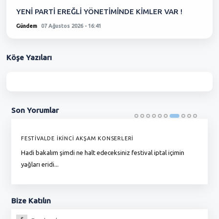
YENİ PARTİ EREĞLİ YÖNETİMİNDE KİMLER VAR !
Gündem
07 Ağustos 2026 - 16:41
Köşe
Yazıları
Son
Yorumlar
FESTİVALDE İKİNCİ AKŞAM KONSERLERİ
G
Hadi bakalım şimdi ne halt edeceksiniz festival iptal içimin
To
yağları eridi...
du
Bize
Katılın