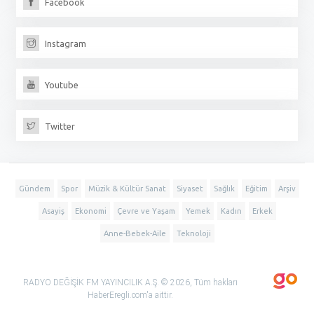
Facebook
Instagram
Youtube
Twitter
Gündem
Spor
Müzik & Kültür Sanat
Siyaset
Sağlık
Eğitim
Arşiv
Asayiş
Ekonomi
Çevre ve Yaşam
Yemek
Kadın
Erkek
Anne-Bebek-Aile
Teknoloji
RADYO DEĞİŞİK FM YAYINCILIK A.Ş. © 2026, Tüm hakları
HaberEregli.com'a aittir.