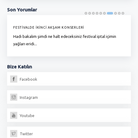
Son
Yorumlar
FESTİVALDE İKİNCİ AKŞAM KONSERLERİ
G
Hadi bakalım şimdi ne halt edeceksiniz festival iptal içimin
To
yağları eridi...
du
Bize
Katılın
Facebook
Instagram
Youtube
Twitter