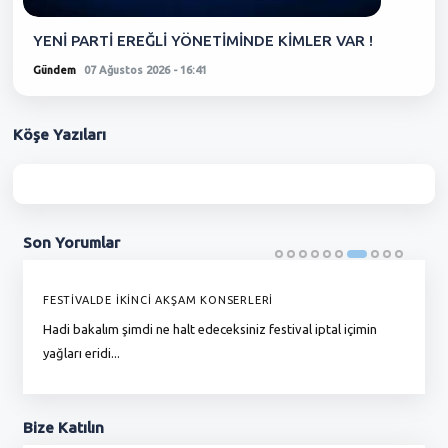
YENİ PARTİ EREĞLİ YÖNETİMİNDE KİMLER VAR !
Gündem
07 Ağustos 2026 - 16:41
Köşe
Yazıları
Son
Yorumlar
FESTİVALDE İKİNCİ AKŞAM KONSERLERİ
G
Hadi bakalım şimdi ne halt edeceksiniz festival iptal içimin
To
yağları eridi...
du
Bize
Katılın