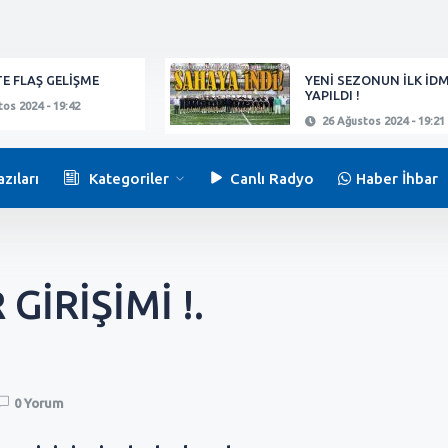
E FLAŞ GELİŞME
YENİ SEZONUN İLK İD
YAPILDI !
os 2024 - 19:42
26 Ağustos 2024 - 19:21
zıları
Kategoriler
Canlı Radyo
Haber İhbar
GİRİŞİMİ !.
0 Yorum