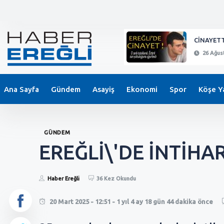
KEPEZ'DE BIÇAKLI SALDIRI !
CİNAYETT
26 Ağustos 2024 - 21:11
26 Ağust
Ana Sayfa
Gündem
Asayiş
Ekonomi
Spor
Köşe Ya
GÜNDEM
EREĞLİ\'DE İNTİHAR 
Haber Ereğli
36 Kez Okundu
20 Mart 2025 - 12:51 - 1 yıl 4 ay 18 gün 44 dakika önce