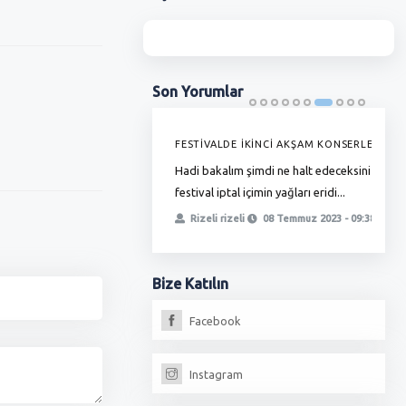
Son
Yorumlar
'DE GRAMAJI DÜŞÜYOR, FİYAT
FESTİVALDE İKİNCİ AKŞAM KONSERLERİ
G
YOR !
Hadi bakalım şimdi ne halt edeceksiniz
T
ha zamlı maaşını almadı bunlar
festival iptal içimin yağları eridi...
ö
, yetmedi ikinci oyunla
t
Rizeli rizeli
08 Temmuz 2023 - 09:38
iz, fırıncılar oda...
erdoğan
13 Temmuz 2023 - 18:17
Bize
Katılın
Facebook
Instagram