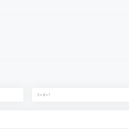
YENİN KAPISINI
ZAM İÇİN BELEDİYENİN KAPISINI
EREĞLI\
ÇALDILAR !
YÜKSELİ
ağı şu dönemde
Okulların açılacağı şu dönemde
Millet da
ka birşey değildir, kimse
fırsatçılıktan başka birşey değildir, kimse
zam yaptı
 t...
2. Zammı almadıki t...
sahnedesin
ş
02 Eylül 2023 - 22:40
Ereğlili vatandaş
02 Eylül 2023 - 22:39
Kazım 