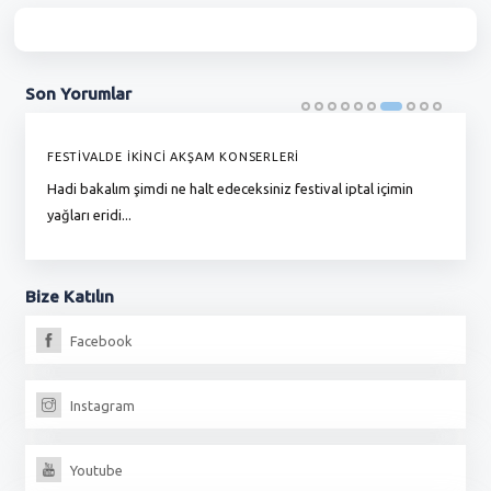
Son
Yorumlar
FESTİVALDE İKİNCİ AKŞAM KONSERLERİ
G
Hadi bakalım şimdi ne halt edeceksiniz festival iptal içimin
To
yağları eridi...
du
Bize
Katılın
Facebook
Instagram
Youtube