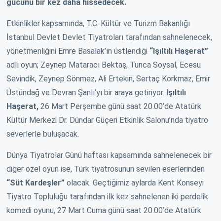
gücünü bir kez daha hissedecek.
Etkinlikler kapsamında, T.C. Kültür ve Turizm Bakanlığı
İstanbul Devlet Devlet Tiyatroları tarafından sahnelenecek,
yönetmenliğini Emre Basalak’ın üstlendiği
“Işıltılı Haşerat”
adlı oyun; Zeynep Mataracı Bektaş, Tunca Soysal, Ecesu
Sevindik, Zeynep Sönmez, Ali Ertekin, Sertaç Korkmaz, Emir
Üstündağ ve Devran Şanlı’yı bir araya getiriyor.
Işıltılı
Haşerat
,
26 Mart Perşembe günü saat 20.00’de Atatürk
Kültür Merkezi Dr. Dündar Güçeri Etkinlik Salonu’nda tiyatro
severlerle buluşacak.
Dünya Tiyatrolar Günü haftası kapsamında sahnelenecek bir
diğer özel oyun ise, Türk tiyatrosunun sevilen eserlerinden
“Süt Kardeşler”
olacak. Geçtiğimiz aylarda Kent Konseyi
Tiyatro Topluluğu tarafından ilk kez sahnelenen iki perdelik
komedi oyunu, 27 Mart Cuma günü saat 20.00’de Atatürk