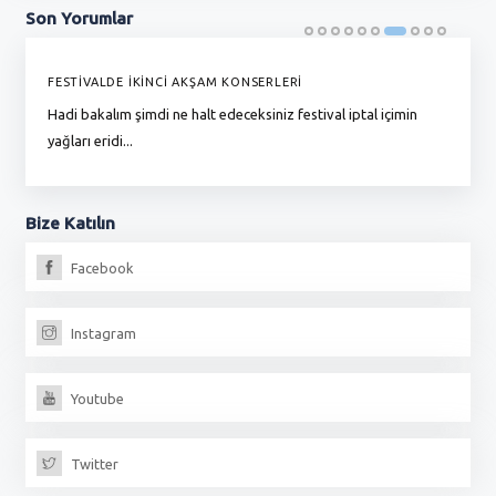
Son
Yorumlar
FESTİVALDE İKİNCİ AKŞAM KONSERLERİ
G
Hadi bakalım şimdi ne halt edeceksiniz festival iptal içimin
To
yağları eridi...
du
Bize
Katılın
Facebook
Instagram
Youtube
Twitter