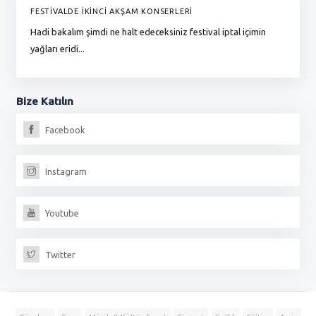
FESTİVALDE İKİNCİ AKŞAM KONSERLERİ
G
Hadi bakalım şimdi ne halt edeceksiniz festival iptal içimin
To
yağları eridi...
du
Bize
Katılın
Facebook
Instagram
Youtube
Twitter