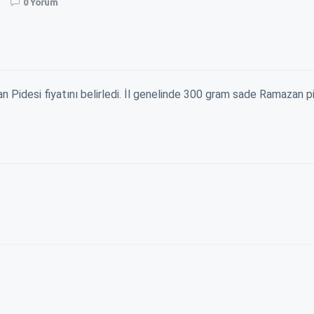
0 Yorum
n Pidesi fiyatını belirledi. İl genelinde 300 gram sade Ramazan p
YENİN KAPISINI
ZAM İÇİN BELEDİYENİN KAPISINI
EREĞLI\
ÇALDILAR !
YÜKSELİ
ağı şu dönemde
Okulların açılacağı şu dönemde
Millet da