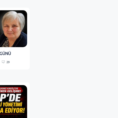
 GÜNÜ
29