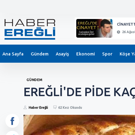
KEPEZ'DE BIÇAKLI SALDIRI !
CİNAYETT
26 Ağustos 2024 - 21:11
26 Ağust
Ana Sayfa
Gündem
Asayiş
Ekonomi
Spor
Köşe Ya
GÜNDEM
EREĞLİ'DE PİDE KA
Haber Ereğli
62 Kez Okundu