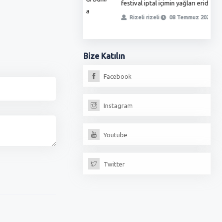
festival iptal içimin yağları eridi...
ö
, yetmedi ikinci oyunla
t
Rizeli rizeli
08 Temmuz 2023 - 09:38
iz, fırıncılar oda...
erdoğan
13 Temmuz 2023 - 18:17
Bize
Katılın
Facebook
Instagram
Youtube
Twitter