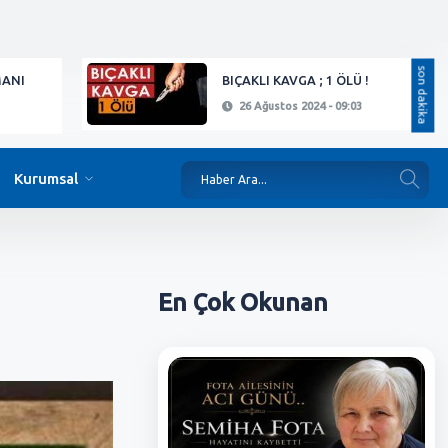
son dakika
MANI
BIÇAKLI KAVGA ; 1 ÖLÜ !
26 Ağustos 2024 - 09:03
Kurumsal
En Çok
Okunan