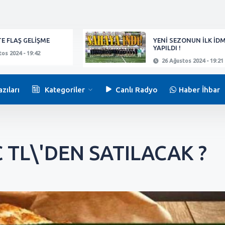
E FLAŞ GELİŞME
YENİ SEZONUN İLK İD
YAPILDI !
os 2024 - 19:42
26 Ağustos 2024 - 19:21
zıları
Kategoriler
Canlı Radyo
Haber İhbar
Ç TL\'DEN SATILACAK ?