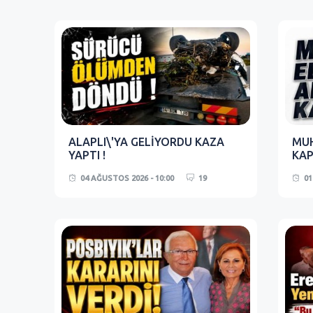
ALAPLI\'YA GELİYORDU KAZA
MUH
YAPTI !
KAP
04 AĞUSTOS 2026 - 10:00
19
01