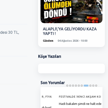
ALAPLI\'YA GELİYORDU KAZA
idesi 30 TL,
YAPTI !
Gündem
04 Ağustos 2026 - 10:00
Köşe
Yazıları
Son
Yorumlar
'DE GRAMAJI DÜŞÜYOR, FİYAT
FESTİVALDE İKİNCİ AKŞAM KONSERLERİ
G
YOR !
Hadi bakalım şimdi ne halt edeceksiniz
T
ha zamlı maaşını almadı bunlar