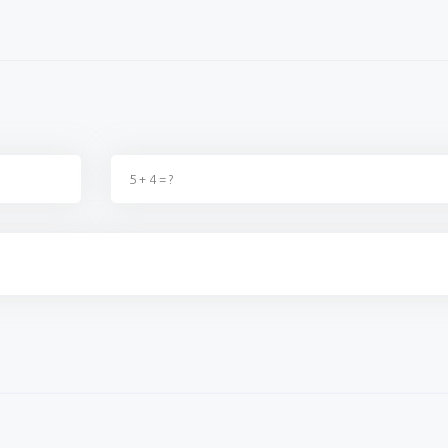
ka birşey değildir, kimse
fırsatçılıktan başka birşey değildir, kimse
zam yaptı
 t...
2. Zammı almadıki t...
sahnedesin
ş
02 Eylül 2023 - 22:40
Ereğlili vatandaş
02 Eylül 2023 - 22:39
Kazım 