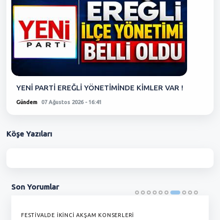
YENİ PARTİ EREĞLİ YÖNETİMİNDE KİMLER VAR !
Gündem
07 Ağustos 2026 - 16:41
Köşe
Yazıları
Son
Yorumlar
FESTİVALDE İKİNCİ AKŞAM KONSERLERİ
G