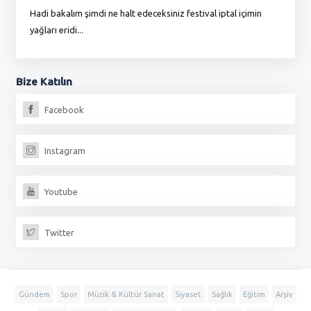
Hadi bakalım şimdi ne halt edeceksiniz festival iptal içimin
To
yağları eridi...
du
Bize
Katılın
Facebook
Instagram
Youtube
Twitter
Gündem
Spor
Müzik & Kültür Sanat
Siyaset
Sağlık
Eğitim
Arşiv