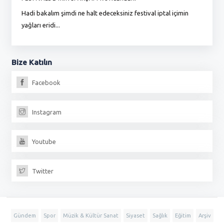
Hadi bakalım şimdi ne halt edeceksiniz festival iptal içimin
To
yağları eridi...
du
Bize
Katılın
Facebook
Instagram
Youtube
Twitter
Gündem
Spor
Müzik & Kültür Sanat
Siyaset
Sağlık
Eğitim
Arşiv