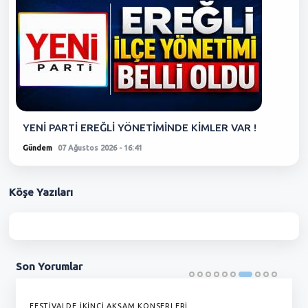
YENİ PARTİ EREĞLİ YÖNETİMİNDE KİMLER VAR !
Gündem
07 Ağustos 2026 - 16:41
Köşe
Yazıları
Son
Yorumlar
FESTİVALDE İKİNCİ AKŞAM KONSERLERİ
G