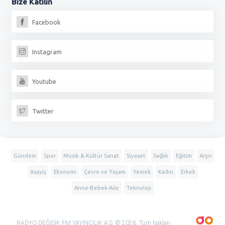
Bize
Katılın
Facebook
Instagram
Youtube
Twitter
Gündem
Spor
Müzik & Kültür Sanat
Siyaset
Sağlık
Eğitim
Arşiv
Asayiş
Ekonomi
Çevre ve Yaşam
Yemek
Kadın
Erkek
Anne-Bebek-Aile
Teknoloji
RADYO DEĞİŞİK FM YAYINCILIK A.Ş. © 2026, Tüm hakları