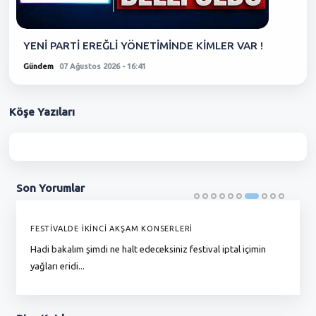
YENİ PARTİ EREĞLİ YÖNETİMİNDE KİMLER VAR !
Gündem
07 Ağustos 2026 - 16:41
Köşe
Yazıları
Son
Yorumlar
FESTİVALDE İKİNCİ AKŞAM KONSERLERİ
G
Hadi bakalım şimdi ne halt edeceksiniz festival iptal içimin
To
yağları eridi...
du