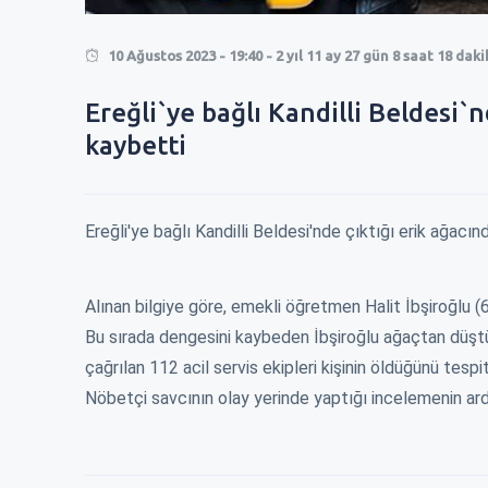
0
10 Ağustos 2023 - 19:40 - 2 yıl 11 ay 27 gün 8 saat 18 dak
Ereğli`ye bağlı Kandilli Beldesi`n
0
kaybetti
RMEK 250 TL
EREĞLİ\'DE KISA MESAFE 100 TL !
ZAM İÇİN BELEDİ
ÇALDILAR !
En son ağustos ayında 60 tl olmuş kısa
r bekirlenirken
Okulların açılac
Ereğli'ye bağlı Kandilli Beldesi'nde çıktığı erik ağacın
mesafe. 5 ayda ℅60 zam yapılır mı?
or, temizlik,
fırsatçılıktan baş
Zaten acil durum olmayınc...
a...
2. Zammı almadıki
Ereğlili vatandaş
12 Ocak 2024 - 14:40
Alınan bilgiye göre, emekli öğretmen Halit İbşiroğlu (6
bat 2024 - 13:35
Ereğlili vatanda
Bu sırada dengesini kaybeden İbşiroğlu ağaçtan düştü.
çağrılan 112 acil servis ekipleri kişinin öldüğünü tespit
Nöbetçi savcının olay yerinde yaptığı incelemenin ar