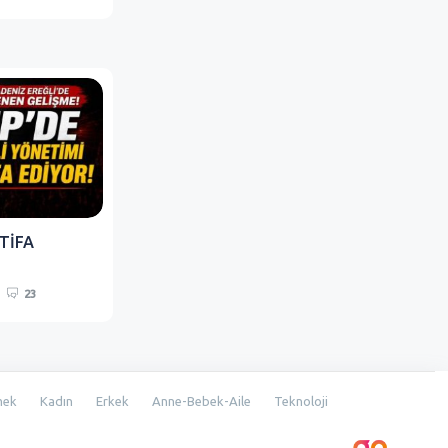
TİFA
23
mek
Kadın
Erkek
Anne-Bebek-Aile
Teknoloji