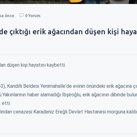
ika önce
0 Yorum
de çıktığı erik ağacından düşen kişi haya
YENİN KAPISINI
ZAM İÇİN BELEDİYENİN KAPISINI
EREĞLI\
ÇALDILAR !
YÜKSELİ
ağı şu dönemde
Okulların açılacağı şu dönemde
Millet da
dan düşen kişi hayatını kaybetti.
ka birşey değildir, kimse
fırsatçılıktan başka birşey değildir, kimse
zam yaptı
 t...
2. Zammı almadıki t...
sahnedesin
3), Kandilli Beldesi Yenimahalle'de evinin önündeki erik ağacına çı
ş
02 Eylül 2023 - 22:40
Ereğlili vatandaş
02 Eylül 2023 - 22:39
Kazım 
Yakınlarının haber alamadığı İbşiroğlu, erik ağacının dibinde bulu
 etti.
dından cenazesi Karadeniz Ereğli Devlet Hastanesi morguna kaldır