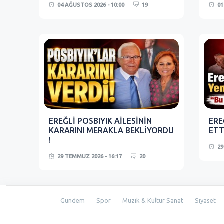
04 AĞUSTOS 2026 - 10:00
19
01
EREĞLİ POSBIYIK AİLESİNİN
ERE
KARARINI MERAKLA BEKLİYORDU
ETTİ
!
29
29 TEMMUZ 2026 - 16:17
20
Gündem
Spor
Müzik & Kültür Sanat
Siyaset