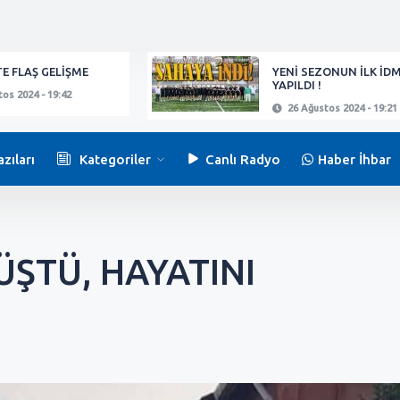
E FLAŞ GELİŞME
YENİ SEZONUN İLK İD
YAPILDI !
os 2024 - 19:42
26 Ağustos 2024 - 19:21
zıları
Kategoriler
Canlı Radyo
Haber İhbar
ÜŞTÜ, HAYATINI