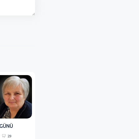
 GÜNÜ
29