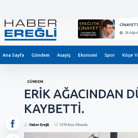
KEPEZ'DE BIÇAKLI SALDIRI !
CİNAYETT
26 Ağustos 2024 - 21:11
26 Ağust
Ana Sayfa
Gündem
Asayiş
Ekonomi
Spor
Köşe Ya
GÜNDEM
ERİK AĞACINDAN D
KAYBETTİ.
Haber Ereğli
1370 Kez Okundu