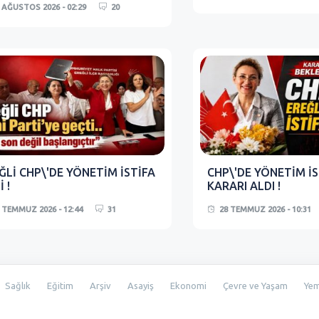
 AĞUSTOS 2026 - 02:29
20
ĞLİ CHP\'DE YÖNETİM İSTİFA
CHP\'DE YÖNETİM İS
 !
KARARI ALDI !
 TEMMUZ 2026 - 12:44
31
28 TEMMUZ 2026 - 10:31
Sağlık
Eğitim
Arşiv
Asayiş
Ekonomi
Çevre ve Yaşam
Ye