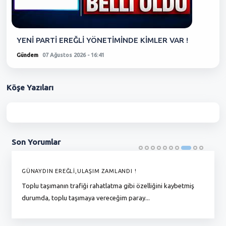
YENİ PARTİ EREĞLİ YÖNETİMİNDE KİMLER VAR !
Gündem
07 Ağustos 2026 - 16:41
Köşe
Yazıları
Son
Yorumlar
GÜNAYDIN EREĞLİ,ULAŞIM ZAMLANDI !
E
Toplu taşımanın trafiği rahatlatma gibi özelliğini kaybetmiş
Er
durumda, toplu taşımaya vereceğim paray...
yü