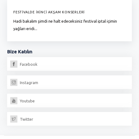
FESTİVALDE İKİNCİ AKŞAM KONSERLERİ
G
Hadi bakalım şimdi ne halt edeceksiniz festival iptal içimin
To
yağları eridi...
du
Bize
Katılın
Facebook
Instagram
Youtube
Twitter