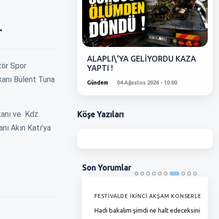
.
ALAPLI\'YA GELİYORDU KAZA
tör Spor
YAPTI !
kanı Bülent Tuna
Gündem
04 Ağustos 2026 - 10:00
kanı ve Kdz.
Köşe
Yazıları
anı Akın Katı’ya
Son
Yorumlar
'DE GRAMAJI DÜŞÜYOR, FİYAT
FESTİVALDE İKİNCİ AKŞAM KONSERLERİ
G
YOR !
Hadi bakalım şimdi ne halt edeceksiniz
T
ha zamlı maaşını almadı bunlar