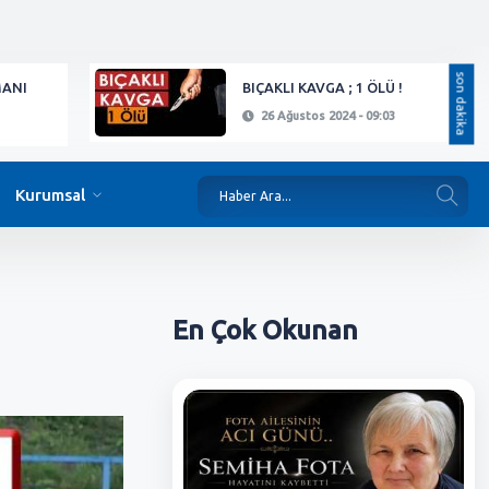
son dakika
MANI
BIÇAKLI KAVGA ; 1 ÖLÜ !
26 Ağustos 2024 - 09:03
Kurumsal
En Çok
Okunan