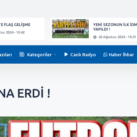
E FLAŞ GELİŞME
YENİ SEZONUN İLK İD
YAPILDI !
os 2024 - 19:42
26 Ağustos 2024 - 19:21
zıları
Kategoriler
Canlı Radyo
Haber İhbar
A ERDİ !