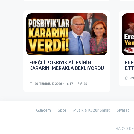
EREĞLİ POSBIYIK AİLESİNİN
ERE
KARARINI MERAKLA BEKLİYORDU
ETTİ
!
29
29 TEMMUZ 2026 - 16:17
20
Gündem
Spor
Müzik & Kültür Sanat
Siyaset
RADYO DEĞİ