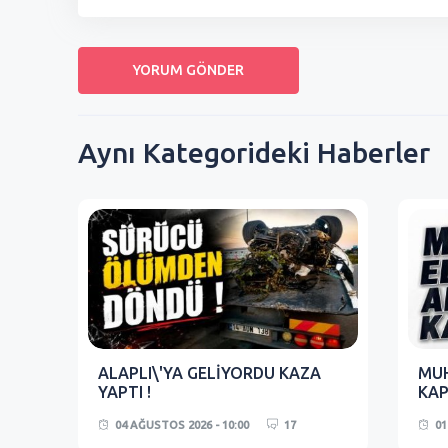
Aynı Kategorideki Haberler
ALAPLI\'YA GELİYORDU KAZA
MUH
YAPTI !
KAP
04 AĞUSTOS 2026 - 10:00
17
01