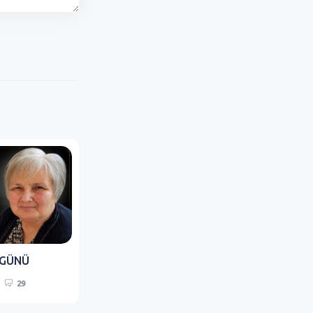
 GÜNÜ
29