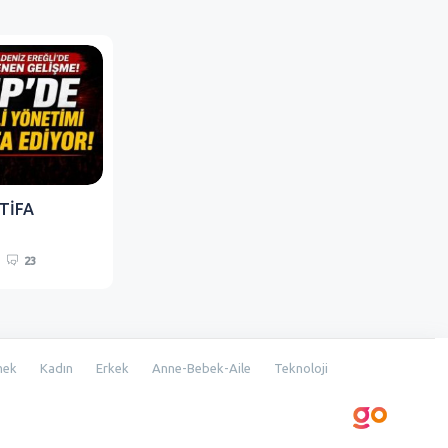
TİFA
23
mek
Kadın
Erkek
Anne-Bebek-Aile
Teknoloji