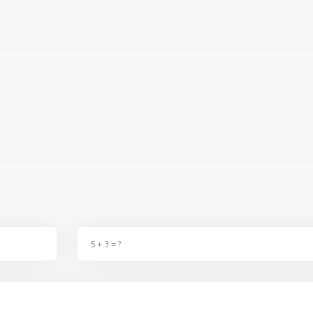
ka birşey değildir, kimse
fırsatçılıktan başka birşey değildir, kimse
zam yaptı
 t...
2. Zammı almadıki t...
sahnedesin
ş
02 Eylül 2023 - 22:40
Ereğlili vatandaş
02 Eylül 2023 - 22:39
Kazım 