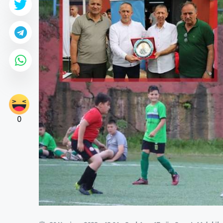
0
0
0