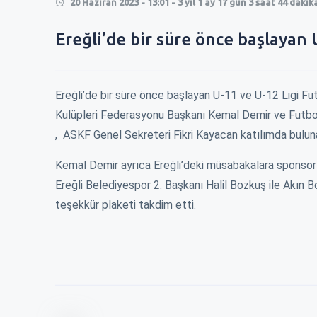
20 Haziran 2023 - 13:01 - 3 yıl 1 ay 17 gün 3 saat 44 daki
0
Ereğli’de bir süre önce başlayan 
0
Ereğli’de bir süre önce başlayan U-11 ve U-12 Ligi Fu
Kulüpleri Federasyonu Başkanı Kemal Demir ve Futbol
, ASKF Genel Sekreteri Fikri Kayacan katılımda bulun
Kemal Demir ayrıca Ereğli’deki müsabakalara sponsor
Ereğli Belediyespor 2. Başkanı Halil Bozkuş ile Akın 
teşekkür plaketi takdim etti.
RMEK 250 TL
EREĞLİ\'DE KISA MESAFE 100 TL !
ZAM İÇİN BELEDİ
ÇALDILAR !
En son ağustos ayında 60 tl olmuş kısa
r bekirlenirken
Okulların açılac