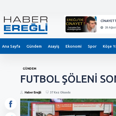
KEPEZ'DE BIÇAKLI SALDIRI !
CİNAYETT
26 Ağustos 2024 - 21:11
26 Ağust
Ana Sayfa
Gündem
Asayiş
Ekonomi
Spor
Köşe Ya
GÜNDEM
FUTBOL ŞÖLENİ SON
Haber Ereğli
37 Kez Okundu