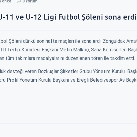
ka önce
0 Yorum
U-11 ve U-12 Ligi Futbol Şöleni sona erdi
tbol Şöleni dünkü son hafta maçları ile sona erdi. Zonguldak Ama
 İl Tertip Komitesi Başkanı Metin Malkoç, Saha Komiserleri Baş
an tüm takımlara madalyalarını düzenlenen tören ile takdim etti.
luk desteği veren Bozkuşlar Şirketler Grubu Yönetim Kurulu Baş
Boru Profil Yönetim Kurulu Başkanı ve Ereğli Belediyespor As Başk
YENİN KAPISINI
ZAM İÇİN BELEDİYENİN KAPISINI
EREĞLI\
ÇALDILAR !
YÜKSELİ
ağı şu dönemde
Okulların açılacağı şu dönemde
Millet da