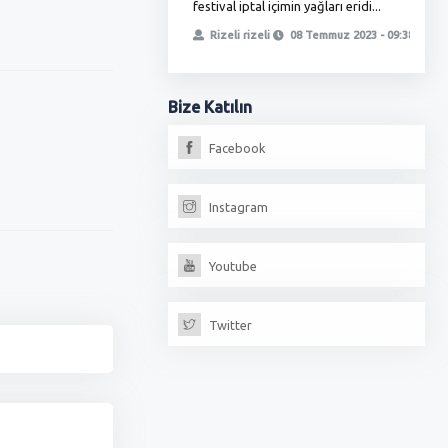
festival iptal içimin yağları eridi...
ö
, yetmedi ikinci oyunla
t
Rizeli rizeli
08 Temmuz 2023 - 09:38
iz, fırıncılar oda...
erdoğan
13 Temmuz 2023 - 18:17
Bize
Katılın
Facebook
Instagram
Youtube
Twitter