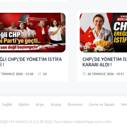
ĞLİ CHP\'DE YÖNETİM İSTİFA
CHP\'DE YÖNETİM İS
 !
KARARI ALDI !
 TEMMUZ 2026 - 12:44
24
28 TEMMUZ 2026 - 10:31
Sağlık
Eğitim
Arşiv
Asayiş
Ekonomi
Çevre ve Yaşam
Ye
ŞİK FM YAYINCILIK A.Ş. © 2026, Tüm hakları HaberEregli.com'a aittir.