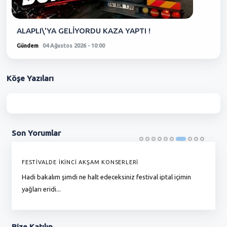
ALAPLI\'YA GELİYORDU KAZA YAPTI !
Gündem
04 Ağustos 2026 - 10:00
Köşe
Yazıları
Son
Yorumlar
FESTİVALDE İKİNCİ AKŞAM KONSERLERİ
G
Hadi bakalım şimdi ne halt edeceksiniz festival iptal içimin
To
yağları eridi...
du
Bize
Katılın