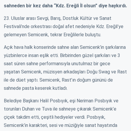
sahneden bir kez daha “Kdz. Ereğli İl olsun” diye haykırdı.
23. Uluslar arası Sevgi, Barış, Dostluk Kültür ve Sanat
Festivali’nde orkestrası doğal afet nedeniyle Kdz. Ereğli’ye
gelemeyen Semicenk, tekrar Ereğlilerle buluştu.
Açık hava halk konserinde sahne alan Semicenk’in şarkılarına
yüzbinlerce insan eşlik etti. Birbirinden güzel şarkıları ve 3
saat süren sahne performansıyla unutulmaz bir gece
yaşatan Semicenk, müzisyen arkadaşları Doğu Swag ve Rast
ile de düet yaptı. Semicenk, Rast’ın doğum gününü de
sahnede pasta keserek kutladı.
Belediye Başkanı Halil Posbıyık, eşi Neriman Posbıyık ve
torunları Duhan ve Tuva ile sahneye çıkarak Semicenk’e
çiçek takdim etti, çeşitli hediyeler verdi. Posbıyık,
Semicenk’in karakteri, sesi ve müziğiyle sanat hayatında