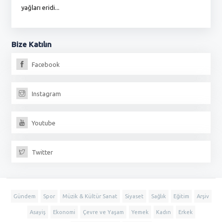
yağları eridi...
du
Bize
Katılın
Facebook
Instagram
Youtube
Twitter
Gündem
Spor
Müzik & Kültür Sanat
Siyaset
Sağlık
Eğitim
Arşiv
Asayiş
Ekonomi
Çevre ve Yaşam
Yemek
Kadın
Erkek