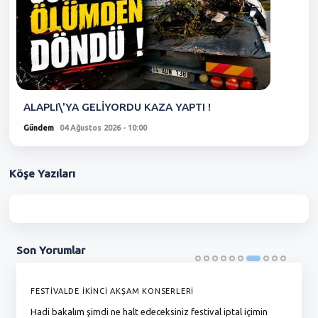
ALAPLI\'YA GELİYORDU KAZA YAPTI !
Gündem
04 Ağustos 2026 - 10:00
Köşe
Yazıları
Son
Yorumlar
FESTİVALDE İKİNCİ AKŞAM KONSERLERİ
G
Hadi bakalım şimdi ne halt edeceksiniz festival iptal içimin
To