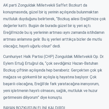
AK parti Zonguldak Milletvekili Saffet Bozkurt da
konuşmasında, güzel bir iş yerinin açılışında bulunmaktan
mutluluk duyduğunu belirterek, “Bozkuş ailesi Ereğli’mize çok
değerler kattı. Bugün de burada güzel bir iş yeri açtı.
Ereğli’mizde bu iş yerlerinin artması aynı zamanda istihdamın
artması anlamına gelir. Bu iş yerleri arttıkça bizler de mutlu
olacağız, hayırlı uğurlu olsun” dedi.
Cumhuriyet Halk Partisi (CHP) Zonguldak Milletvekili Op. Dr.
Eylem Ertuğ Ertuğrul da, “çok sevdiğimiz Hazan-Batuhan
Bozkuş çiftinin açılışında hep beraberiz. Gerçekten çok şık
mağaza ve görkemli bir açılışla iş hayatına başlıyor. Çok
başarılı olacağına, Ereğli’de fark yaratacağına inanıyorum,
yeni işletmenin hayırlı olmasını, sağlık, mutluluk ve huzur
getirmesini diliyorum” diye konuştu.
BAYAN BOZKUŞ’UN ELİNİ KALDIRDI