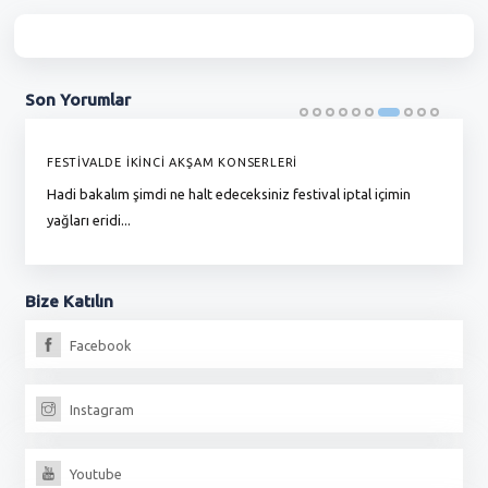
Son
Yorumlar
FESTİVALDE İKİNCİ AKŞAM KONSERLERİ
G
Hadi bakalım şimdi ne halt edeceksiniz festival iptal içimin
To
yağları eridi...
du
Bize
Katılın
Facebook
Instagram
Youtube