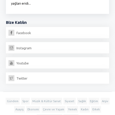
yağları eridi...
du
Bize
Katılın
Facebook
Instagram
Youtube
Twitter
Gündem
Spor
Müzik & Kültür Sanat
Siyaset
Sağlık
Eğitim
Arşiv
Asayiş
Ekonomi
Çevre ve Yaşam
Yemek
Kadın
Erkek