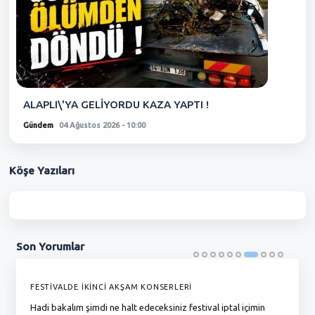
ALAPLI\'YA GELİYORDU KAZA YAPTI !
Gündem
04 Ağustos 2026 - 10:00
Köşe
Yazıları
Son
Yorumlar
FESTİVALDE İKİNCİ AKŞAM KONSERLERİ
G
Hadi bakalım şimdi ne halt edeceksiniz festival iptal içimin
To