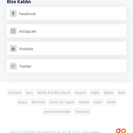
Bize
Katılın
Facebook
Instagram
Youtube
Twitter
Gündem
Spor
Müzik & Kültür Sanat
Siyaset
Sağlık
Eğitim
Arşiv
Asayiş
Ekonomi
Çevre ve Yaşam
Yemek
Kadın
Erkek
Anne-Bebek-Aile
Teknoloji
RADYO DEĞİŞİK FM YAYINCILIK A.Ş. © 2026, Tüm hakları