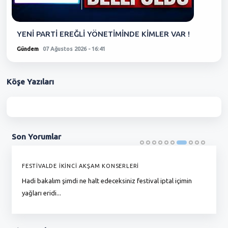
YENİ PARTİ EREĞLİ YÖNETİMİNDE KİMLER VAR !
Gündem
07 Ağustos 2026 - 16:41
Köşe
Yazıları
Son
Yorumlar
FESTİVALDE İKİNCİ AKŞAM KONSERLERİ
G
Hadi bakalım şimdi ne halt edeceksiniz festival iptal içimin
To
yağları eridi...
du