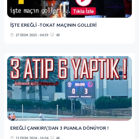
İŞTE EREĞLİ -TOKAT MAÇININ GOLLERİ
27 EKIM 2025 - 04:39
40
EREĞLİ ÇANKIRI\'DAN 3 PUANLA DÖNÜYOR !
13 EKIM 2024 - 16:04
46