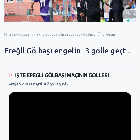
30 Ekim 2023 - 14:37 - 2 yıl 9 ay 8 gün 8 saat 4 dakika önce
0 Yorum
Ereğli Gölbaşı engelini 3 golle geçti.
İŞTE EREĞLİ GÖLBAŞI MAÇININ GOLLERİ
Ereğli Gölbaşı engelini 3 golle geçti.