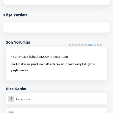
Köşe
Yazıları
Son
Yorumlar
FESTİVALDE İKİNCİ AKŞAM KONSERLERİ
G
Hadi bakalım şimdi ne halt edeceksiniz festival iptal içimin
To
yağları eridi...
du
Bize
Katılın
Facebook