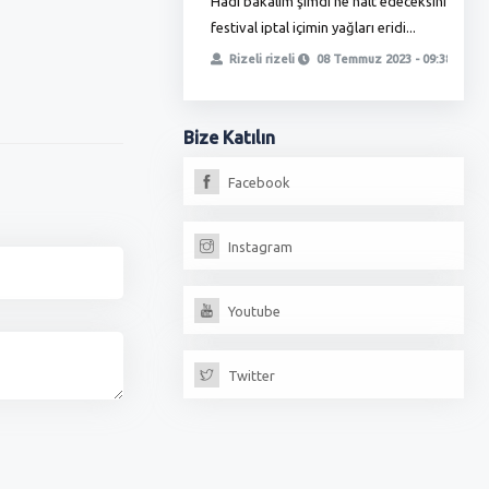
Hadi bakalım şimdi ne halt edeceksiniz
T
ha zamlı maaşını almadı bunlar
festival iptal içimin yağları eridi...
ö
, yetmedi ikinci oyunla
t
Rizeli rizeli
08 Temmuz 2023 - 09:38
iz, fırıncılar oda...
erdoğan
13 Temmuz 2023 - 18:17
Bize
Katılın
Facebook
Instagram
Youtube
Twitter