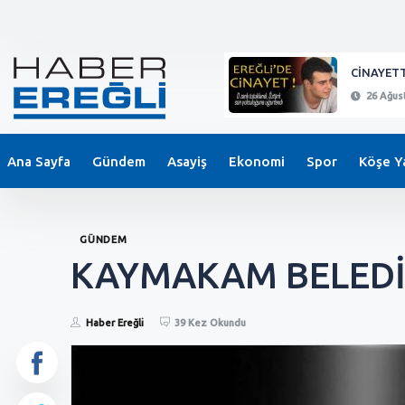
KEPEZ'DE BIÇAKLI SALDIRI !
CİNAYETT
26 Ağustos 2024 - 21:11
26 Ağust
Ana Sayfa
Gündem
Asayiş
Ekonomi
Spor
Köşe Ya
GÜNDEM
KAYMAKAM BELEDİY
Haber Ereğli
39 Kez Okundu