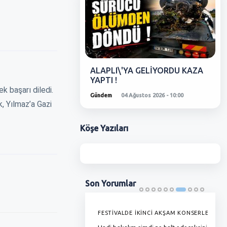
ALAPLI\'YA GELİYORDU KAZA
YAPTI !
k başarı diledi.
Gündem
04 Ağustos 2026 - 10:00
, Yılmaz’a Gazi
Köşe
Yazıları
Son
Yorumlar
'DE GRAMAJI DÜŞÜYOR, FİYAT
FESTİVALDE İKİNCİ AKŞAM KONSERLERİ
G
YOR !