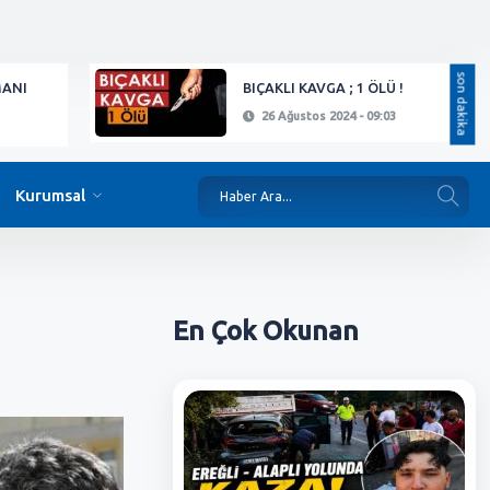
son dakika
MANI
BIÇAKLI KAVGA ; 1 ÖLÜ !
26 Ağustos 2024 - 09:03
Kurumsal
En Çok
Okunan