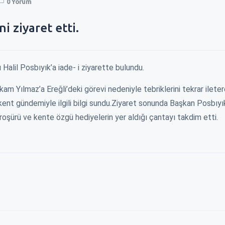
0 Yorum
i ziyaret etti.
alil Posbıyık’a iade- i ziyarette bulundu.
m Yılmaz’a Ereğli’deki görevi nedeniyle tebriklerini tekrar iletere
kent gündemiyle ilgili bilgi sundu.Ziyaret sonunda Başkan Posbıyık
roşürü ve kente özgü hediyelerin yer aldığı çantayı takdim etti.
YENİN KAPISINI
ZAM İÇİN BELEDİYENİN KAPISINI
EREĞLI\
ÇALDILAR !
YÜKSELİ