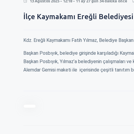
13 Ağustos 2025 - 12:18 - 11 ay 27 gün 34 dakika önce
0
İlçe Kaymakamı Ereğli Belediyesin
0
Kdz. Ereğli Kaymakamı Fatih Yılmaz, Belediye Başkanı H
Başkan Posbıyık, belediye girişinde karşıladığı Kaymaka
Başkan Posbıyık, Yılmaz’a belediyenin çalışmaları ve 
Alemdar Gemisi maketi ile içerisinde çeşitli tanıtım b
RMEK 250 TL
EREĞLİ\'DE KISA MESAFE 100 TL !
ZAM İÇİN BELEDİ
ÇALDILAR !