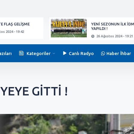
E FLAŞ GELİŞME
YENİ SEZONUN İLK İD
YAPILDI !
os 2024 - 19:42
26 Ağustos 2024 - 19:21
zıları
Kategoriler
Canlı Radyo
Haber İhbar
EYE GİTTİ !