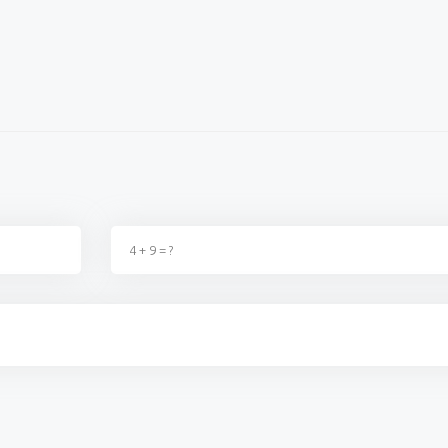
ağı şu dönemde
Okulların açılacağı şu dönemde
Millet da
ka birşey değildir, kimse
fırsatçılıktan başka birşey değildir, kimse
zam yaptı
 t...
2. Zammı almadıki t...
sahnedesin
ş
02 Eylül 2023 - 22:40
Ereğlili vatandaş
02 Eylül 2023 - 22:39
Kazım 