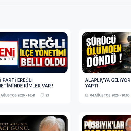
İ PARTİ EREĞLİ
ALAPLI\'YA GELİYO
ETİMİNDE KİMLER VAR !
YAPTI !
 AĞUSTOS 2026 - 16:41
23
04 AĞUSTOS 2026 - 10:00