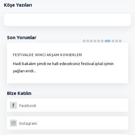
Köşe
Yazıları
Son
Yorumlar
FESTİVALDE İKİNCİ AKŞAM KONSERLERİ
G
Hadi bakalım şimdi ne halt edeceksiniz festival iptal içimin
To
yağları eridi...
du
Bize
Katılın
Facebook
Instagram