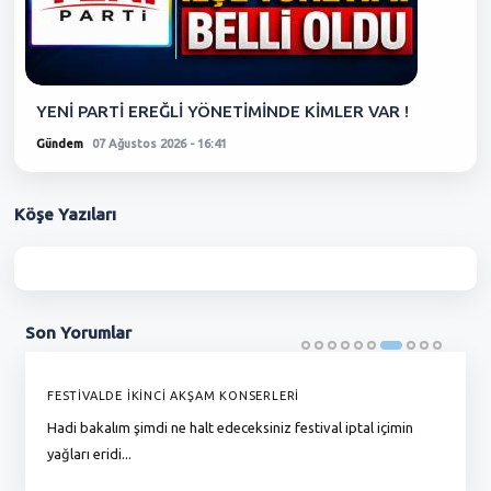
YENİ PARTİ EREĞLİ YÖNETİMİNDE KİMLER VAR !
Gündem
07 Ağustos 2026 - 16:41
Köşe
Yazıları
Son
Yorumlar
FESTİVALDE İKİNCİ AKŞAM KONSERLERİ
G
Hadi bakalım şimdi ne halt edeceksiniz festival iptal içimin
To
yağları eridi...
du