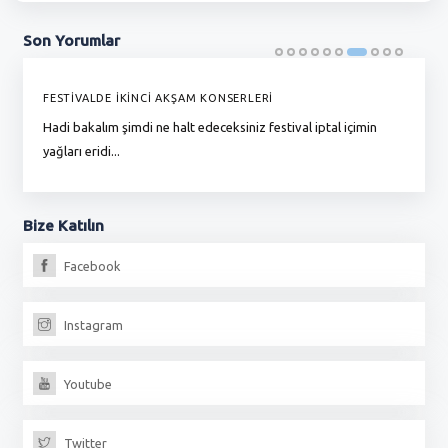
Son
Yorumlar
FESTİVALDE İKİNCİ AKŞAM KONSERLERİ
G
Hadi bakalım şimdi ne halt edeceksiniz festival iptal içimin
To
yağları eridi...
du
Bize
Katılın
Facebook
Instagram
Youtube
Twitter