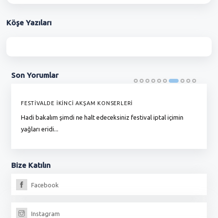
Köşe
Yazıları
Son
Yorumlar
FESTİVALDE İKİNCİ AKŞAM KONSERLERİ
G
Hadi bakalım şimdi ne halt edeceksiniz festival iptal içimin
To
yağları eridi...
du
Bize
Katılın
Facebook
Instagram