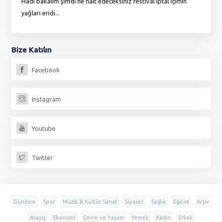
Hadi bakalım şimdi ne halt edeceksiniz festival iptal içimin
To
yağları eridi...
du
Bize
Katılın
Facebook
Instagram
Youtube
Twitter
Gündem
Spor
Müzik & Kültür Sanat
Siyaset
Sağlık
Eğitim
Arşiv
Asayiş
Ekonomi
Çevre ve Yaşam
Yemek
Kadın
Erkek