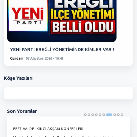
YENİ PARTİ EREĞLİ YÖNETİMİNDE KİMLER VAR !
Gündem
07 Ağustos 2026 - 16:41
Köşe
Yazıları
Son
Yorumlar
FESTİVALDE İKİNCİ AKŞAM KONSERLERİ
G