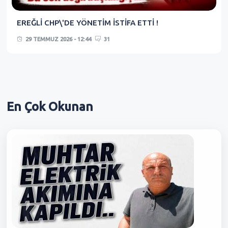
EREĞLİ CHP\'DE YÖNETİM İSTİFA ETTİ !
29 TEMMUZ 2026 - 12:44
31
En Çok
Okunan