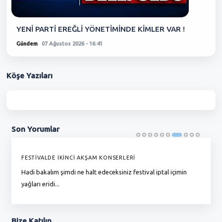
YENİ PARTİ EREĞLİ YÖNETİMİNDE KİMLER VAR !
Gündem
07 Ağustos 2026 - 16:41
Köşe
Yazıları
Son
Yorumlar
FESTİVALDE İKİNCİ AKŞAM KONSERLERİ
G
Hadi bakalım şimdi ne halt edeceksiniz festival iptal içimin
To
yağları eridi...
du
Bize
Katılın