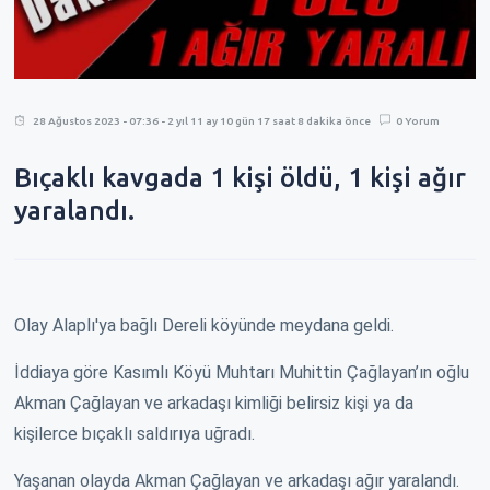
28 Ağustos 2023 - 07:36 - 2 yıl 11 ay 10 gün 17 saat 8 dakika önce
0 Yorum
Bıçaklı kavgada 1 kişi öldü, 1 kişi ağır
yaralandı.
Olay Alaplı'ya bağlı Dereli köyünde meydana geldi.
İddiaya göre Kasımlı Köyü Muhtarı Muhittin Çağlayan’ın oğlu
Akman Çağlayan ve arkadaşı kimliği belirsiz kişi ya da
kişilerce bıçaklı saldırıya uğradı.
Yaşanan olayda Akman Çağlayan ve arkadaşı ağır yaralandı.