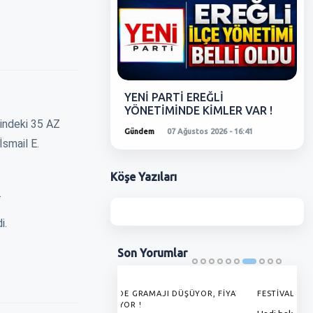
YENİ PARTİ EREĞLİ
YÖNETİMİNDE KİMLER VAR !
sindeki 35 AZ
Gündem
07 Ağustos 2026 - 16:41
smail E.
Köşe
Yazıları
.
i.
Son
Yorumlar
'DE GRAMAJI DÜŞÜYOR, FİYAT
FESTİVALDE İKİNCİ AKŞAM KONSERLERİ
G
YOR !