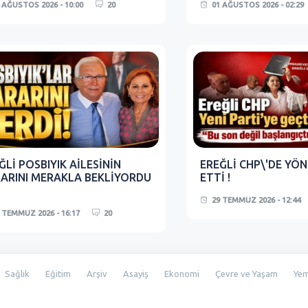
 AĞUSTOS 2026 - 10:00
20
01 AĞUSTOS 2026 - 02:29
ĞLİ POSBIYIK AİLESİNİN
EREĞLİ CHP\'DE YÖN
ARINI MERAKLA BEKLİYORDU
ETTİ !
29 TEMMUZ 2026 - 12:44
 TEMMUZ 2026 - 16:17
20
Sağlık
Eğitim
Arşiv
Asayiş
Ekonomi
Çevre ve Yaşam
Ye