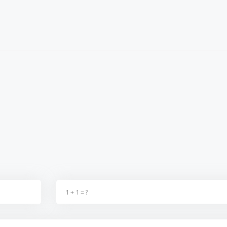
ağı şu dönemde
Okulların açılacağı şu dönemde
Millet da
ka birşey değildir, kimse
fırsatçılıktan başka birşey değildir, kimse
zam yaptı
 t...
2. Zammı almadıki t...
sahnedesin
ş
02 Eylül 2023 - 22:40
Ereğlili vatandaş
02 Eylül 2023 - 22:39
Kazım 