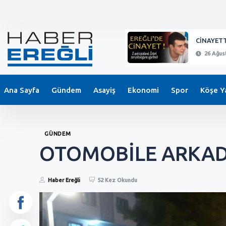
KEPEZ'DE BIÇAKLI SALDIRI !
CİNAYETT
26 Ağustos 2024 - 21:11
26 Ağust
Ana Sayfa
Gündem
Asayiş
Ekonomi
Spor
Köşe Ya
GÜNDEM
OTOMOBİLE ARKADA
Haber Ereğli
52 Kez Okundu