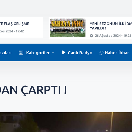
E FLAŞ GELİŞME
YENİ SEZONUN İLK İD
YAPILDI !
os 2024 - 19:42
26 Ağustos 2024 - 19:21
zıları
Kategoriler
Canlı Radyo
Haber İhbar
N ÇARPTI !