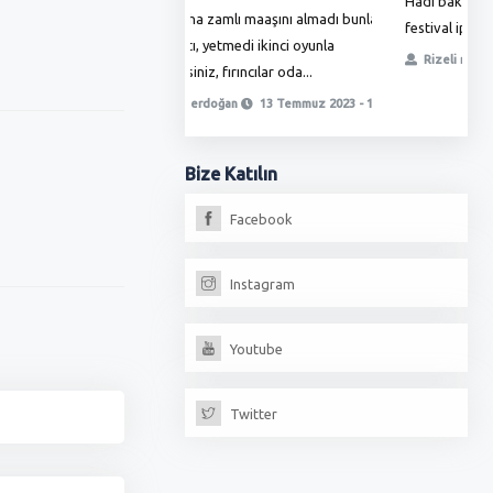
Hadi bakalım şimdi ne halt edeceksiniz
T
ha zamlı maaşını almadı bunlar
festival iptal içimin yağları eridi...
ö
, yetmedi ikinci oyunla
t
Rizeli rizeli
08 Temmuz 2023 - 09:38
iz, fırıncılar oda...
erdoğan
13 Temmuz 2023 - 18:17
Bize
Katılın
Facebook
Instagram
Youtube
Twitter