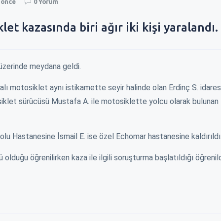
a önce
0 Yorum
t kazasında biri ağır iki kişi yaralandı.
üzerinde meydana geldi.
lı motosiklet aynı istikamette seyir halinde olan Erdinç S. idare
klet sürücüsü Mustafa A. ile motosiklette yolcu olarak bulunan İ
lu Hastanesine İsmail E. ise özel Echomar hastanesine kaldırıldı
lduğu öğrenilirken kaza ile ilgili soruşturma başlatıldığı öğrenild
YENİN KAPISINI
ZAM İÇİN BELEDİYENİN KAPISINI
EREĞLI\
ÇALDILAR !
YÜKSELİ