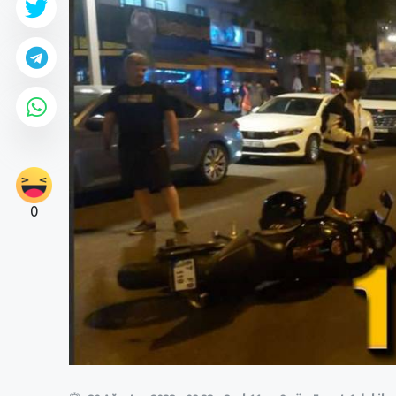
0
0
0