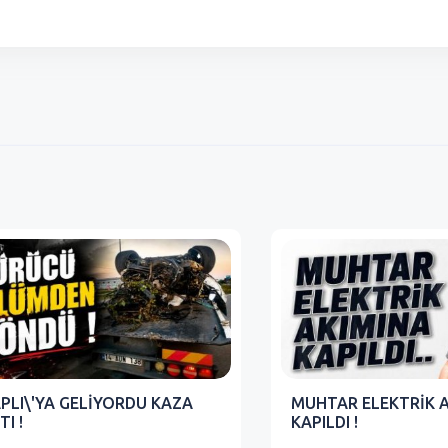
PLI\'YA GELİYORDU KAZA
MUHTAR ELEKTRİK 
TI !
KAPILDI !