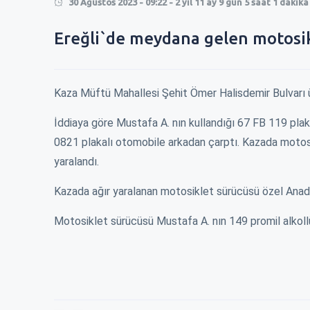
30 Ağustos 2023 - 09:22 - 2 yıl 11 ay 9 gün 5 saat 1 dakik
0
Ereğli`de meydana gelen motosikle
0
Kaza Müftü Mahallesi Şehit Ömer Halisdemir Bulvarı 
İddiaya göre Mustafa A. nın kullandığı 67 FB 119 plaka
0821 plakalı otomobile arkadan çarptı. Kazada motosi
yaralandı.
Kazada ağır yaralanan motosiklet sürücüsü özel Anado
Motosiklet sürücüsü Mustafa A. nın 149 promil alkollü o
RMEK 250 TL
EREĞLİ\'DE KISA MESAFE 100 TL !
ZAM İÇİN BELEDİ
ÇALDILAR !