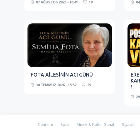
07 AĞUSTOS 2026 - 16:41
18
04
FOTA AİLESİNİN ACI GÜNÜ
ERE
KAR
30 TEMMUZ 2026 - 15:52
29
!
29
Gündem
Spor
Müzik & Kültür Sanat
Siyaset