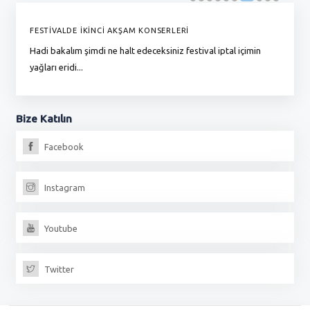
FESTİVALDE İKİNCİ AKŞAM KONSERLERİ
G
Hadi bakalım şimdi ne halt edeceksiniz festival iptal içimin
To
yağları eridi...
du
Bize
Katılın
Facebook
Instagram
Youtube
Twitter