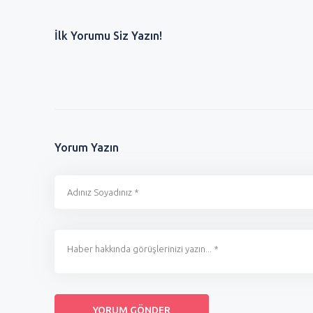
0
İlk Yorumu Siz Yazın!
0
Yorum Yazın
RMEK 250 TL
EREĞLİ\'DE KISA MESAFE 100 TL !
ZAM İÇİN BELEDİ
ÇALDILAR !