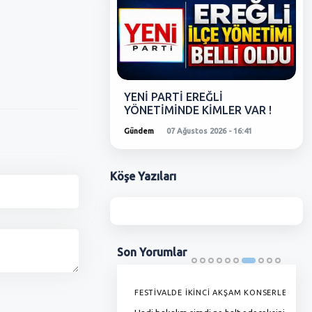
YENİ PARTİ EREĞLİ
YÖNETİMİNDE KİMLER VAR !
Gündem
07 Ağustos 2026 - 16:41
Köşe
Yazıları
Son
Yorumlar
'DE GRAMAJI DÜŞÜYOR, FİYAT
FESTİVALDE İKİNCİ AKŞAM KONSERLERİ
G
YOR !