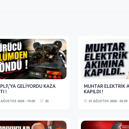
ağı şu dönemde
Okulların açılacağı şu dönemde
Millet da
ka birşey değildir, kimse
fırsatçılıktan başka birşey değildir, kimse
zam yaptı
 t...
2. Zammı almadıki t...
sahnedesin
ş
02 Eylül 2023 - 22:40
Ereğlili vatandaş
02 Eylül 2023 - 22:39
Kazım 
PLI\'YA GELİYORDU KAZA
MUHTAR ELEKTRİK 
TI !
KAPILDI !
 AĞUSTOS 2026 - 10:00
20
01 AĞUSTOS 2026 - 02:29