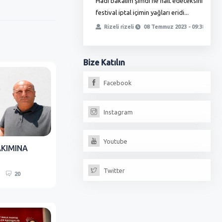
Hadi bakalım şimdi ne halt edeceksiniz
T
ha zamlı maaşını almadı bunlar
festival iptal içimin yağları eridi...
ö
, yetmedi ikinci oyunla
t
Rizeli rizeli
08 Temmuz 2023 - 09:38
iz, fırıncılar oda...
erdoğan
13 Temmuz 2023 - 18:17
Bize
Katılın
Facebook
Instagram
Youtube
AKIMINA
Twitter
20