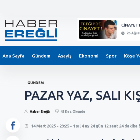
KEPEZ'DE BIÇAKLI SALDIRI !
CİNAYETT
26 Ağustos 2024 - 21:11
26 Ağust
Ana Sayfa
Gündem
Asayiş
Ekonomi
Spor
Köşe Ya
GÜNDEM
PAZAR YAZ, SALI KIŞ
Haber Ereğli
45 Kez Okundu
14 Mart 2025 - 23:25 - 1 yıl 4 ay 24 gün 12 saat 24 dakika