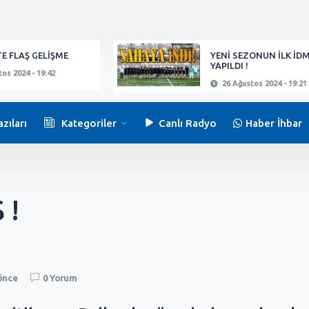
E FLAŞ GELİŞME
YENİ SEZONUN İLK İD
YAPILDI !
os 2024 - 19:42
26 Ağustos 2024 - 19:21
zıları
Kategoriler
Canlı Radyo
Haber İhbar
 !
 önce
0 Yorum