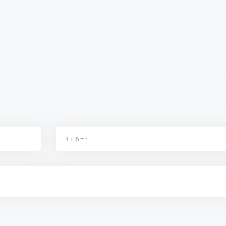
YENİN KAPISINI
ZAM İÇİN BELEDİYENİN KAPISINI
EREĞLI\
ÇALDILAR !
YÜKSELİ