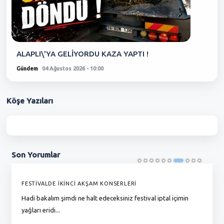
ALAPLI\'YA GELİYORDU KAZA YAPTI !
Gündem
04 Ağustos 2026 - 10:00
Köşe
Yazıları
Son
Yorumlar
FESTİVALDE İKİNCİ AKŞAM KONSERLERİ
G
Hadi bakalım şimdi ne halt edeceksiniz festival iptal içimin
To
yağları eridi...
du